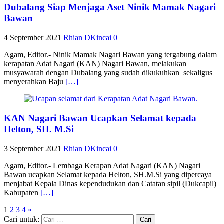
Dubalang Siap Menjaga Aset Ninik Mamak Nagari
Bawan
4 September 2021
Rhian DKincai
0
Agam, Editor.- Ninik Mamak Nagari Bawan yang tergabung dalam
kerapatan Adat Nagari (KAN) Nagari Bawan, melakukan
musyawarah dengan Dubalang yang sudah dikukuhkan sekaligus
menyerahkan Baju
[…]
KAN Nagari Bawan Ucapkan Selamat kepada
Helton, SH. M.Si
3 September 2021
Rhian DKincai
0
Agam, Editor.- Lembaga Kerapan Adat Nagari (KAN) Nagari
Bawan ucapkan Selamat kepada Helton, SH.M.Si yang dipercaya
menjabat Kepala Dinas kependudukan dan Catatan sipil (Dukcapil)
Kabupaten
[…]
1
2
3
4
»
Cari untuk: