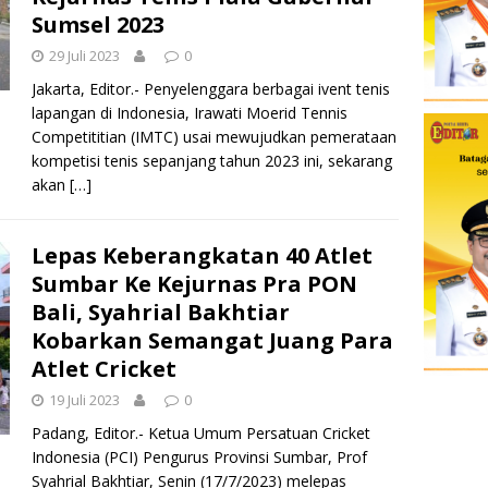
Sumsel 2023
29 Juli 2023
0
Jakarta, Editor.- Penyelenggara berbagai ivent tenis
lapangan di Indonesia, Irawati Moerid Tennis
Competititian (IMTC) usai mewujudkan pemerataan
kompetisi tenis sepanjang tahun 2023 ini, sekarang
akan
[…]
Lepas Keberangkatan 40 Atlet
Sumbar Ke Kejurnas Pra PON
Bali, Syahrial Bakhtiar
Kobarkan Semangat Juang Para
Atlet Cricket
19 Juli 2023
0
Padang, Editor.- Ketua Umum Persatuan Cricket
Indonesia (PCI) Pengurus Provinsi Sumbar, Prof
Syahrial Bakhtiar, Senin (17/7/2023) melepas