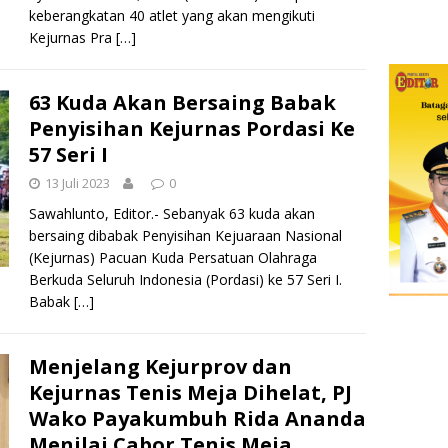
keberangkatan 40 atlet yang akan mengikuti
Kejurnas Pra
[…]
63 Kuda Akan Bersaing Babak
Penyisihan Kejurnas Pordasi Ke
57 Seri I
13 Juli 2023
0
Sawahlunto, Editor.- Sebanyak 63 kuda akan
bersaing dibabak Penyisihan Kejuaraan Nasional
(Kejurnas) Pacuan Kuda Persatuan Olahraga
Berkuda Seluruh Indonesia (Pordasi) ke 57 Seri I.
Babak
[…]
Menjelang Kejurprov dan
Kejurnas Tenis Meja Dihelat, PJ
Wako Payakumbuh Rida Ananda
Menilai Cabor Tenis Meja