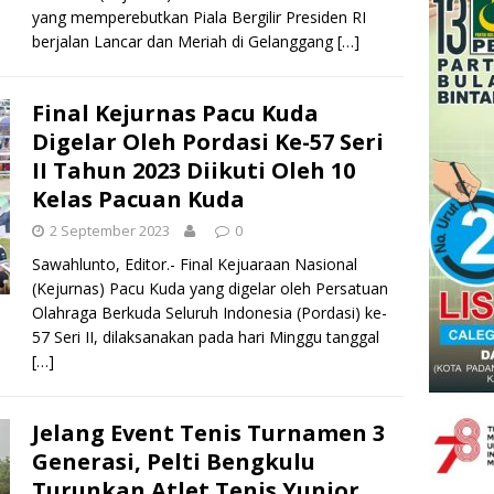
yang memperebutkan Piala Bergilir Presiden RI
berjalan Lancar dan Meriah di Gelanggang
[…]
Final Kejurnas Pacu Kuda
Digelar Oleh Pordasi Ke-57 Seri
II Tahun 2023 Diikuti Oleh 10
Kelas Pacuan Kuda
2 September 2023
0
Sawahlunto, Editor.- Final Kejuaraan Nasional
(Kejurnas) Pacu Kuda yang digelar oleh Persatuan
Olahraga Berkuda Seluruh Indonesia (Pordasi) ke-
57 Seri II, dilaksanakan pada hari Minggu tanggal
[…]
Jelang Event Tenis Turnamen 3
Generasi, Pelti Bengkulu
Turunkan Atlet Tenis Yunior