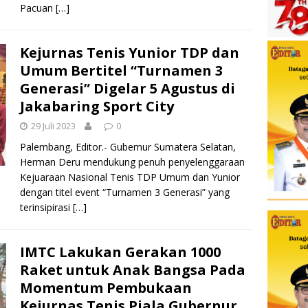
Pacuan
[…]
Kejurnas Tenis Yunior TDP dan
Umum Bertitel “Turnamen 3
Generasi” Digelar 5 Agustus di
Jakabaring Sport City
29 Juli 2023
0
Palembang, Editor.- Gubernur Sumatera Selatan,
Herman Deru mendukung penuh penyelenggaraan
Kejuaraan Nasional Tenis TDP Umum dan Yunior
dengan titel event “Turnamen 3 Generasi” yang
terinsipirasi
[…]
IMTC Lakukan Gerakan 1000
Raket untuk Anak Bangsa Pada
Momentum Pembukaan
Kejurnas Tenis Piala Gubernur