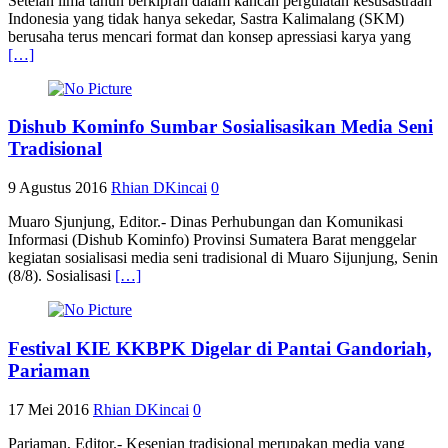
Setelah lima tahun berkiprah dalam kancah pergulatan kesusastraan
Indonesia yang tidak hanya sekedar, Sastra Kalimalang (SKM)
berusaha terus mencari format dan konsep apressiasi karya yang
[…]
Dishub Kominfo Sumbar Sosialisasikan Media Seni
Tradisional
9 Agustus 2016
Rhian DKincai
0
Muaro Sjunjung, Editor.- Dinas Perhubungan dan Komunikasi
Informasi (Dishub Kominfo) Provinsi Sumatera Barat menggelar
kegiatan sosialisasi media seni tradisional di Muaro Sijunjung, Senin
(8/8). Sosialisasi
[…]
Festival KIE KKBPK Digelar di Pantai Gandoriah,
Pariaman
17 Mei 2016
Rhian DKincai
0
Pariaman, Editor.- Kesenian tradisional merupakan media yang