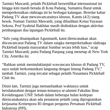
Tarmizi Mawardi, pelatih Pickleball bersertifikat internasional ini
hingga kini masih berada di Kota Padang, Sumatera Barat untuk
memperkenalkan olahraga ini ke berbagai kalangan. Beredar kabar
Padang TV akan mewawancarainya khusus, Kamis (4/2) siang
besok. Namun Tarmizi Mawardi, yang difasilitasi Ketua Yayasan
Sekora, Prof Syahrial Bakhtiar masih disibukkan dengan aktivitas
pembanguan dua lapangan Pickleball itu.
“Info yang disampaikan Agusmardi, kami direncanakan akan
diwawancarai Padang TV dalam rangka memperkenalkan olahraga
Pickleball kepada masyarakat Sumbar secara lebih luas,” ucap
Tarmizi Mawardi, putra Padang Panjang yang menetap di New York
City, Amerika ini.
“Bahkan untuk menindaklanjuti wawancara khusus di Padang TV,
saya sudah berkomunikasi langsung dengan Imung Padang TV,”
tambah Tarmizi, yang tercatat sebagai pelatih Nusantara Pickleball
Club itu.
Disisi lain, Tarmizi juga memanfaatkan waktunya untuk
bersilaturahmi dengan teman-temanya se-alumni Fakultas Ilmu
Keolahragaan UNP. Sebab dalam beberapa bulan kedepan
direncanakannya akan ada penataran pelatih yang diprogramkan
kerjasama Kemenpora RI dengan pengurus Persatuan Pickleball
Indonesia (PPI).