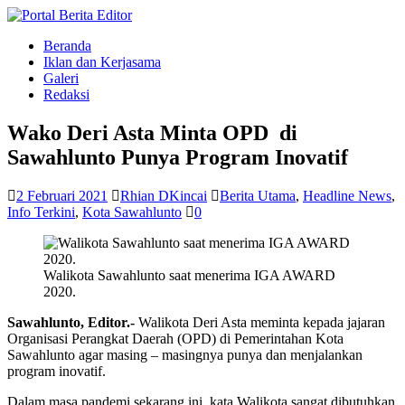
Beranda
Iklan dan Kerjasama
Galeri
Redaksi
Wako Deri Asta Minta OPD di
Sawahlunto Punya Program Inovatif
2 Februari 2021
Rhian DKincai
Berita Utama
,
Headline News
,
Info Terkini
,
Kota Sawahlunto
0
Walikota Sawahlunto saat menerima IGA AWARD
2020.
Sawahlunto, Editor.-
Walikota Deri Asta meminta kepada jajaran
Organisasi Perangkat Daerah (OPD) di Pemerintahan Kota
Sawahlunto agar masing – masingnya punya dan menjalankan
program inovatif.
Dalam masa pandemi sekarang ini, kata Walikota sangat dibutuhkan