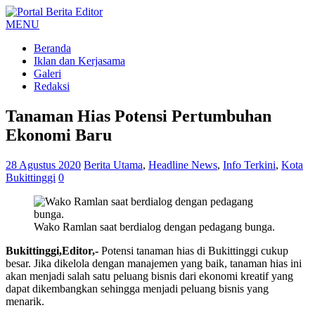
MENU
Beranda
Iklan dan Kerjasama
Galeri
Redaksi
Tanaman Hias Potensi Pertumbuhan
Ekonomi Baru
28 Agustus 2020
Berita Utama
,
Headline News
,
Info Terkini
,
Kota
Bukittinggi
0
Wako Ramlan saat berdialog dengan pedagang bunga.
Bukittinggi,Editor,-
Potensi tanaman hias di Bukittinggi cukup
besar. Jika dikelola dengan manajemen yang baik, tanaman hias ini
akan menjadi salah satu peluang bisnis dari ekonomi kreatif yang
dapat dikembangkan sehingga menjadi peluang bisnis yang
menarik.