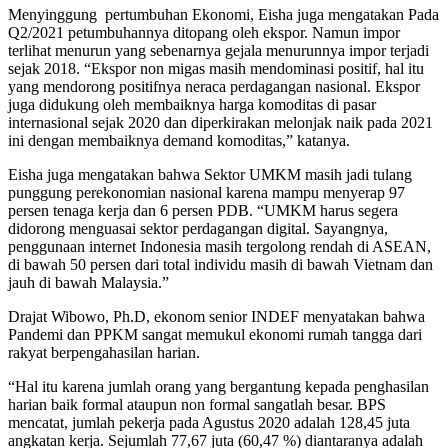
Menyinggung pertumbuhan Ekonomi, Eisha juga mengatakan Pada
Q2/2021 petumbuhannya ditopang oleh ekspor. Namun impor
terlihat menurun yang sebenarnya gejala menurunnya impor terjadi
sejak 2018. “Ekspor non migas masih mendominasi positif, hal itu
yang mendorong positifnya neraca perdagangan nasional. Ekspor
juga didukung oleh membaiknya harga komoditas di pasar
internasional sejak 2020 dan diperkirakan melonjak naik pada 2021
ini dengan membaiknya demand komoditas,” katanya.
Eisha juga mengatakan bahwa Sektor UMKM masih jadi tulang
punggung perekonomian nasional karena mampu menyerap 97
persen tenaga kerja dan 6 persen PDB. “UMKM harus segera
didorong menguasai sektor perdagangan digital. Sayangnya,
penggunaan internet Indonesia masih tergolong rendah di ASEAN,
di bawah 50 persen dari total individu masih di bawah Vietnam dan
jauh di bawah Malaysia.”
Drajat Wibowo, Ph.D,
ekonom senior INDEF menyatakan bahwa
Pandemi dan PPKM sangat memukul ekonomi rumah tangga dari
rakyat berpengahasilan harian.
“Hal itu karena jumlah orang yang bergantung kepada penghasilan
harian baik formal ataupun non formal sangatlah besar. BPS
mencatat, jumlah pekerja pada Agustus 2020 adalah 128,45 juta
angkatan kerja. Sejumlah 77,67 juta (60,47 %) diantaranya adalah