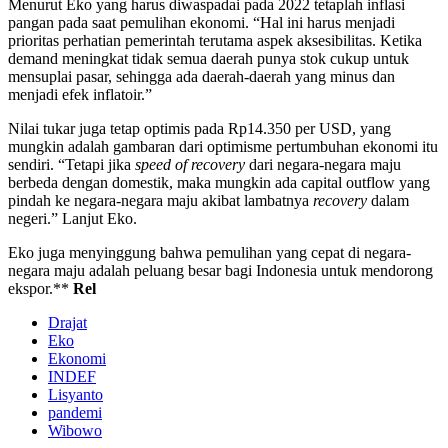
Menurut Eko yang harus diwaspadai pada 2022 tetaplah inflasi
pangan pada saat pemulihan ekonomi. “Hal ini harus menjadi
prioritas perhatian pemerintah terutama aspek aksesibilitas. Ketika
demand meningkat tidak semua daerah punya stok cukup untuk
mensuplai pasar, sehingga ada daerah-daerah yang minus dan
menjadi efek inflatoir.”
Nilai tukar juga tetap optimis pada Rp14.350 per USD, yang
mungkin adalah gambaran dari optimisme pertumbuhan ekonomi itu
sendiri. “Tetapi jika
speed of recovery
dari negara-negara maju
berbeda dengan domestik, maka mungkin ada capital outflow yang
pindah ke negara-negara maju akibat lambatnya
recovery
dalam
negeri.” Lanjut Eko.
Eko juga menyinggung bahwa pemulihan yang cepat di negara-
negara maju adalah peluang besar bagi Indonesia untuk mendorong
ekspor.**
Rel
Drajat
Eko
Ekonomi
INDEF
Lisyanto
pandemi
Wibowo