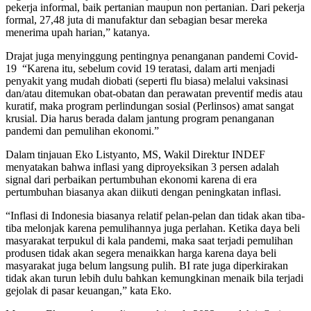
pekerja informal, baik pertanian maupun non pertanian. Dari pekerja
formal, 27,48 juta di manufaktur dan sebagian besar mereka
menerima upah harian,” katanya.
Drajat juga menyinggung pentingnya penanganan pandemi Covid-
19 “Karena itu, sebelum covid 19 teratasi, dalam arti menjadi
penyakit yang mudah diobati (seperti flu biasa) melalui vaksinasi
dan/atau ditemukan obat-obatan dan perawatan preventif medis atau
kuratif, maka program perlindungan sosial (Perlinsos) amat sangat
krusial. Dia harus berada dalam jantung program penanganan
pandemi dan pemulihan ekonomi.”
Dalam tinjauan Eko Listyanto, MS,
Wakil Direktur INDEF
menyatakan bahwa inflasi yang diproyeksikan 3 persen adalah
signal dari perbaikan pertumbuhan ekonomi karena di era
pertumbuhan biasanya akan diikuti dengan peningkatan inflasi.
“Inflasi di Indonesia biasanya relatif pelan-pelan dan tidak akan tiba-
tiba melonjak karena pemulihannya juga perlahan. Ketika daya beli
masyarakat terpukul di kala pandemi, maka saat terjadi pemulihan
produsen tidak akan segera menaikkan harga karena daya beli
masyarakat juga belum langsung pulih. BI rate juga diperkirakan
tidak akan turun lebih dulu bahkan kemungkinan menaik bila terjadi
gejolak di pasar keuangan,” kata Eko.