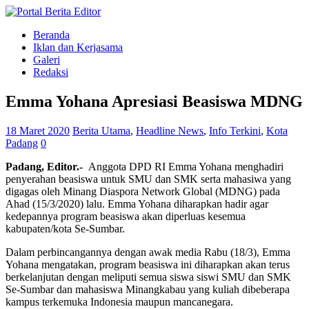
Beranda
Iklan dan Kerjasama
Galeri
Redaksi
Emma Yohana Apresiasi Beasiswa MDNG
18 Maret 2020
Berita Utama
,
Headline News
,
Info Terkini
,
Kota
Padang
0
Padang, Editor.-
Anggota DPD RI Emma Yohana menghadiri
penyerahan beasiswa untuk SMU dan SMK serta mahasiwa yang
digagas oleh Minang Diaspora Network Global (MDNG) pada
Ahad (15/3/2020) lalu. Emma Yohana diharapkan hadir agar
kedepannya program beasiswa akan diperluas kesemua
kabupaten/kota Se-Sumbar.
Dalam perbincangannya dengan awak media Rabu (18/3), Emma
Yohana mengatakan, program beasiswa ini diharapkan akan terus
berkelanjutan dengan meliputi semua siswa siswi SMU dan SMK
Se-Sumbar dan mahasiswa Minangkabau yang kuliah dibeberapa
kampus terkemuka Indonesia maupun mancanegara.