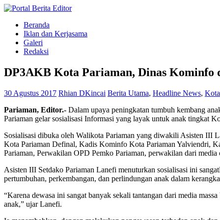
Beranda
Iklan dan Kerjasama
Galeri
Redaksi
DP3AKB Kota Pariaman, Dinas Kominfo 
30 Agustus 2017
Rhian DKincai
Berita Utama
,
Headline News
,
Kota
Pariaman, Editor.-
Dalam upaya peningkatan tumbuh kembang anak
Pariaman gelar sosialisasi Informasi yang layak untuk anak tingkat K
Sosialisasi dibuka oleh Walikota Pariaman yang diwakili Asisten 
Kota Pariaman Definal, Kadis Kominfo Kota Pariaman Yalviendri,
Pariaman, Perwakilan OPD Pemko Pariaman, perwakilan dari media o
Asisten III Setdako Pariaman Lanefi menuturkan sosialisasi ini sa
pertumbuhan, perkembangan, dan perlindungan anak dalam kerangka
“Karena dewasa ini sangat banyak sekali tantangan dari media massa 
anak,” ujar Lanefi.