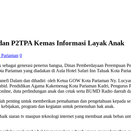
dan P2TPA Kemas Informasi Layak Anak
 Pariaman
0
 sebagai generasi penerus bangsa, Dinas Pemberdayaan Perempuan 
ota Pariaman yang diadakan di Aula Hotel Safari Inn Taluak Kota Paria
III Lanefi Dalam dan dihadiri oleh Ketua GOW Kota Pariaman Ny. Luc
 Kabid. Pendidikan Agama Kakemenag Kota Pariaman Kadri, Pengurus
nline, duta perlindungan anak dan cetak serta BUMD Radio daerah d
ngatlah penting untuk memberikan pemahaman dan pengetahuan kepada s
 kebijakan, program dan kegiatan untuk pemenuhan hak anak.
baik siaran tv maupun teknologi internet yang membuat anak bebas unt