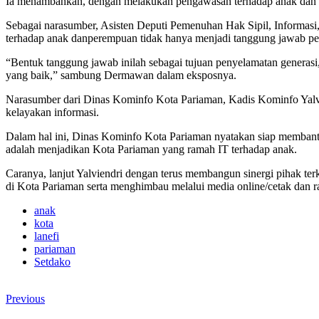
Ia menambahkan, dengan melakukan pengawasan terhadap anak dan p
Sebagai narasumber, Asisten Deputi Pemenuhan Hak Sipil, Inform
terhadap anak danperempuan tidak hanya menjadi tanggung jawab pemer
“Bentuk tanggung jawab inilah sebagai tujuan penyelamatan genera
yang baik,” sambung Dermawan dalam eksposnya.
Narasumber dari Dinas Kominfo Kota Pariaman, Kadis Kominfo Yalvie
kelayakan informasi.
Dalam hal ini, Dinas Kominfo Kota Pariaman nyatakan siap membantu
adalah menjadikan Kota Pariaman yang ramah IT terhadap anak.
Caranya, lanjut Yalviendri dengan terus membangun sinergi pihak ter
di Kota Pariaman serta menghimbau melalui media online/cetak dan r
anak
kota
lanefi
pariaman
Setdako
Previous