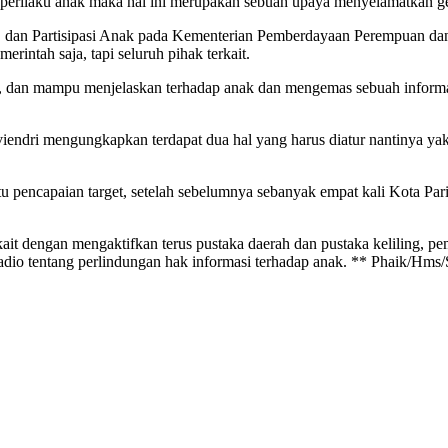
erilaku anak maka hal ini merupakan sebuah upaya menyelamatkan g
asi, dan Partisipasi Anak pada Kementerian Pemberdayaan Perempua
intah saja, tapi seluruh pihak terkait.
si, dan mampu menjelaskan terhadap anak dan mengemas sebuah inform
ndri mengungkapkan terdapat dua hal yang harus diatur nantinya yakn
 pencapaian target, setelah sebelumnya sebanyak empat kali Kota Par
kait dengan mengaktifkan terus pustaka daerah dan pustaka keliling, 
adio tentang perlindungan hak informasi terhadap anak. ** Phaik/Hms/