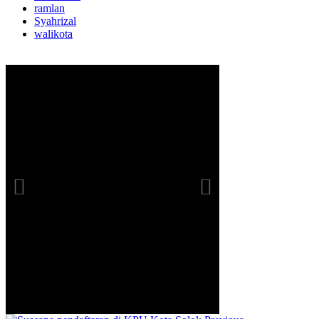
ramlan
Syahrizal
walikota