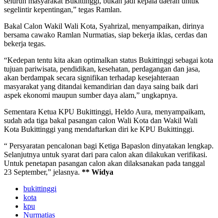
seluruh masyarakat Bukittinggi, bukan jadi kepala daerah untuk
segelintir kepentingan,” tegas Ramlan.
Bakal Calon Wakil Wali Kota, Syahrizal, menyampaikan, dirinya
bersama cawako Ramlan Nurmatias, siap bekerja iklas, cerdas dan
bekerja tegas.
“Kedepan tentu kita akan optimalkan status Bukittinggi sebagai kota
tujuan pariwisata, pendidikan, kesehatan, perdagangan dan jasa,
akan berdampak secara signifikan terhadap kesejahteraan
masyarakat yang ditandai kemandirian dan daya saing baik dari
aspek ekonomi maupun sumber daya alam,” ungkapnya.
Sementara Ketua KPU Bukittinggi, Heldo Aura, menyampaikam,
sudah ada tiga bakal pasangan calon Wali Kota dan Wakil Wali
Kota Bukittinggi yang mendaftarkan diri ke KPU Bukittinggi.
“ Persyaratan pencalonan bagi Ketiga Bapaslon dinyatakan lengkap.
Selanjutnya untuk syarat dari para calon akan dilakukan verifikasi.
Untuk penetapan pasangan calon akan dilaksanakan pada tanggal
23 September,” jelasnya.
** Widya
bukittinggi
kota
kpu
Nurmatias