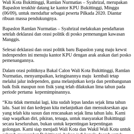
Wali Kota Bukittinggi, Ramlan Nurmatias – Syahrizal, merupakan
Bapaslon terakhir datang ke kantor KPU Bukittinggi, Minggu
(06/09), untuk mendaftar sebagai peserta Pilkada 2020. Diantar
ribuan massa pendukungnya.
Bapaslon Ramlan Nurmatias – Syahrizal melakukan pendaftaran
setelah deklarasi dan orasi politik di posko pemenangan kawasan
Manggis.
Selesai deklarasi dan orasi politik baru Bapaslon yang maju kewst
indenpenden ini menuju kantor KPU dengan arak arakan dari posko
pemenangannya.
Dalam orasi politiknya Bakal Calon Wali Kota Bukittinggi, Ramlan
Nurmatias, menyampaikan, keinginannya maju kembali tetap
melalui jalur independen, guna melanjutkan kerja dan pembangunan
baik fisik maupun non fisik yang telah dilakukan lima tahun pada
periode pertama kepemimpinannya.
“Kita tidak memulai lagi, kita sudah lepas landas sejak lima tahun
lalu. Saat ini dan kedepan kita melanjutkan dan mensukseskan apa
yang telah kita susun dan rencanakan sejak lima tahun lalu. Kami
siap waqafkan diri, pikiran, tenaga, untuk masyarakat Bukittinggi
secara keseluruhan, bukan untuk kepentingan kepentingan
golongan. Kami siap menjadi Wali Kota dan Wakil Wali Kota untuk