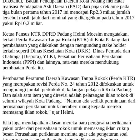
Diketahui, Badan Pendapatan Daerah Kota Padang mencatat
realisasi Pendapatan Asli Daerah (PAD) dari pajak reklame pada
tiga bulan pertama tahun 2017 ini mencapai Rp2,3 miliar, jumlah
tersebut masih jauh dari nominal yang ditargetkan pada tahun 2017
yakni Rp10,2 miliar.
Ketua Pansus KTR DPRD Padang Helmi Moesim mengatakan,
terkait Perda Kawasan Tanpa Rokok(KTR) di Kota Padang dari
pembahasan yang dilakukan dengan mengundang stake holder
terkair seperti Dinas Kesehatan Kota (DKK), Dinas Pemuda dan
Olahraga (Dispora), YLKI, Persatuan Perusahaan Periklanan
Indonesia (PPPI) dan lainnya, rata-rata mereka mendukung
pembuatan Perda itu.
Pembuatan Peraturan Daerah Kawasan Tanpa Rokok (Perda KTR)
yang merupakan revisi Perda No. 24 tahun 2012 difokuskan untuk
mengurangi jumlah perkokok di kalangan pelajar di Kota Padang.
Dan salah satu item yang direvisi adalah pelarangan iklan rokok di
seluruh wilayah Kota Padang. “Namun ada sedikit permintaan dari
perusahaan periklanan untuk memberi ruang kepada mereka
memasang iklan rokok,” ujar Helmi.
Kita juga mendapatkan alasan mereka para pengusaha periklanan
yakni order dari perusahaan rokok untuk memasang iklan cukup
besar. Perusahaan periklanan meminta agar ada pengaturan soal
kawasan pemasangan iklan itu, jangan dilarang seluruhnya.