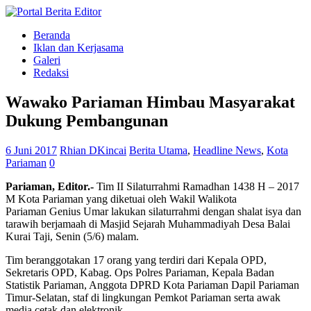
Beranda
Iklan dan Kerjasama
Galeri
Redaksi
Wawako Pariaman Himbau Masyarakat
Dukung Pembangunan
6 Juni 2017
Rhian DKincai
Berita Utama
,
Headline News
,
Kota
Pariaman
0
Pariaman, Editor.-
Tim II Silaturrahmi Ramadhan 1438 H – 2017
M Kota Pariaman yang diketuai oleh Wakil Walikota
Pariaman Genius Umar lakukan silaturrahmi dengan shalat isya dan
tarawih berjamaah di Masjid Sejarah Muhammadiyah Desa Balai
Kurai Taji, Senin (5/6) malam.
Tim beranggotakan 17 orang yang terdiri dari Kepala OPD,
Sekretaris OPD, Kabag. Ops Polres Pariaman, Kepala Badan
Statistik Pariaman, Anggota DPRD Kota Pariaman Dapil Pariaman
Timur-Selatan, staf di lingkungan Pemkot Pariaman serta awak
media cetak dan elektronik.