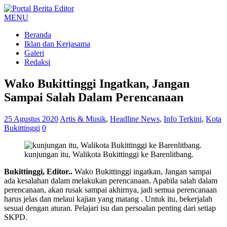
MENU
Beranda
Iklan dan Kerjasama
Galeri
Redaksi
Wako Bukittinggi Ingatkan, Jangan
Sampai Salah Dalam Perencanaan
25 Agustus 2020
Artis & Musik
,
Headline News
,
Info Terkini
,
Kota
Bukittinggi
0
kunjungan itu, Walikota Bukittinggi ke Barenlitbang.
Bukittinggi, Editor..
Wako Bukittinggi ingatkan, Jangan sampai
ada kesalahan dalam melakukan perencanaan. Apabila salah dalam
perencanaan, akan rusak sampai akhirnya, jadi semua perencanaan
harus jelas dan melaui kajian yang matang . Untuk itu, bekerjalah
sesuai dengan aturan. Pelajari isu dan persoalan penting dari setiap
SKPD.