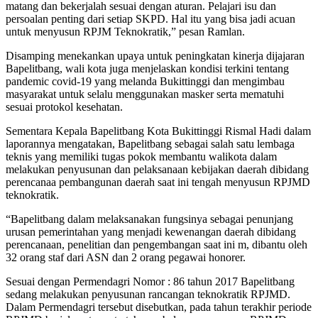
matang dan bekerjalah sesuai dengan aturan. Pelajari isu dan
persoalan penting dari setiap SKPD. Hal itu yang bisa jadi acuan
untuk menyusun RPJM Teknokratik,” pesan Ramlan.
Disamping menekankan upaya untuk peningkatan kinerja dijajaran
Bapelitbang, wali kota juga menjelaskan kondisi terkini tentang
pandemic covid-19 yang melanda Bukittinggi dan mengimbau
masyarakat untuk selalu menggunakan masker serta mematuhi
sesuai protokol kesehatan.
Sementara Kepala Bapelitbang Kota Bukittinggi Rismal Hadi dalam
laporannya mengatakan, Bapelitbang sebagai salah satu lembaga
teknis yang memiliki tugas pokok membantu walikota dalam
melakukan penyusunan dan pelaksanaan kebijakan daerah dibidang
perencanaa pembangunan daerah saat ini tengah menyusun RPJMD
teknokratik.
“Bapelitbang dalam melaksanakan fungsinya sebagai penunjang
urusan pemerintahan yang menjadi kewenangan daerah dibidang
perencanaan, penelitian dan pengembangan saat ini m, dibantu oleh
32 orang staf dari ASN dan 2 orang pegawai honorer.
Sesuai dengan Permendagri Nomor : 86 tahun 2017 Bapelitbang
sedang melakukan penyusunan rancangan teknokratik RPJMD.
Dalam Permendagri tersebut disebutkan, pada tahun terakhir periode