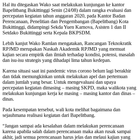
Hal itu ditegaskan Wako saat melakukan kunjungan ke kantor
Bapelitbang Bukittinggi Senin (24/08) dalam rangka evaluasi dan
percepatan kegiatan tahun anggaran 2020, pada Kantor Badan
Perencanaan, Penelitian dan Pengembangan (Bapelitbang) Kota
Bukittinggi, didampingi Sekda Yuen Karnova, Asisten 1 dan II
Setdako Bukittinggi serta Kepala BKPSDM.
Lebih kanjut Wako Ramlan mengatakan, Rancangan Teknokratik
RPJMD merupakan Naskah Akademik RPJMD yang memuat
kajian secara empirik dan ilmiah terhadap kondisi, potensi, masalah
dan isu-isu strategis yang dihadapi lima tahun kedepan.
Karena situasi saat ini pandemic virus corono belum lagi berakhir
dan tidak memungkinkan untuk melakukan apel dan pertemuan
dalam jumlah yang besar. Untuk mengevaluasi dan upaya
percepatan kegiatan dimasing – masing SKPD, maka walikota yang
melakukan kunjungan kerja ke masing – masing kantor dan dinas –
dinas.
Pada kesempatan tersebut, wali kota melihat bagaimana dan
sejauhmana realisasi kegiatan dari Bapelitbang.
“Jangan sampai ada kesalahan dalam melakukan perencanaan
karena apabila salah dalam perencanaan maka akan rusak sampai
akhir, jadi semua perencanaan harus jelas dan melaui kajian yang