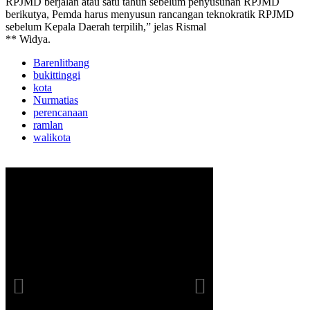
RPJMD berjalan atau satu tahun sebelum penyusunan RPJMD
berikutya, Pemda harus menyusun rancangan teknokratik RPJMD
sebelum Kepala Daerah terpilih,” jelas Rismal
** Widya.
Barenlitbang
bukittinggi
kota
Nurmatias
perencanaan
ramlan
walikota