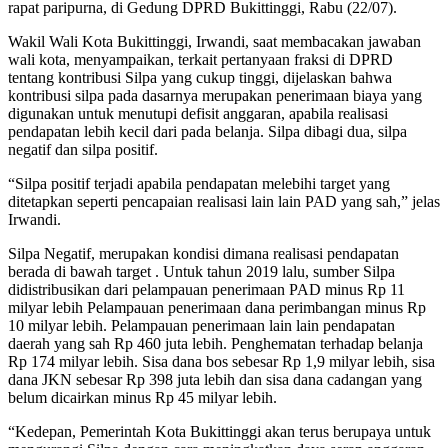
rapat paripurna, di Gedung DPRD Bukittinggi, Rabu (22/07).
Wakil Wali Kota Bukittinggi, Irwandi, saat membacakan jawaban
wali kota, menyampaikan, terkait pertanyaan fraksi di DPRD
tentang kontribusi Silpa yang cukup tinggi, dijelaskan bahwa
kontribusi silpa pada dasarnya merupakan penerimaan biaya yang
digunakan untuk menutupi defisit anggaran, apabila realisasi
pendapatan lebih kecil dari pada belanja. Silpa dibagi dua, silpa
negatif dan silpa positif.
“Silpa positif terjadi apabila pendapatan melebihi target yang
ditetapkan seperti pencapaian realisasi lain lain PAD yang sah,” jelas
Irwandi.
Silpa Negatif, merupakan kondisi dimana realisasi pendapatan
berada di bawah target . Untuk tahun 2019 lalu, sumber Silpa
didistribusikan dari pelampauan penerimaan PAD minus Rp 11
milyar lebih Pelampauan penerimaan dana perimbangan minus Rp
10 milyar lebih. Pelampauan penerimaan lain lain pendapatan
daerah yang sah Rp 460 juta lebih. Penghematan terhadap belanja
Rp 174 milyar lebih. Sisa dana bos sebesar Rp 1,9 milyar lebih, sisa
dana JKN sebesar Rp 398 juta lebih dan sisa dana cadangan yang
belum dicairkan minus Rp 45 milyar lebih.
“Kedepan, Pemerintah Kota Bukittinggi akan terus berupaya untuk