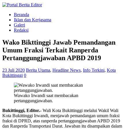
Beranda
Iklan dan Kerjasama
Galeri
Redaksi
Wako Bikttinggi Jawab Pemandangan
Umum Fraksi Terkait Ranperda
Pertanggungjawaban APBD 2019
23 Juli 2020
Berita Utama
,
Headline News
,
Info Terkini
,
Kota
Bukittinggi
0
Wawako Irwandi saat membacakan
pertanggungjawaban.
Bukittinggi, Editor.-
Wali Kota Bukittinggi melalui Wakil Wali
Kota Bukittinggi Irwandi, menjawab pemandangan umum fraksi
fraksi di DPRD, atas ranperda pertanggungjawaban APBD 2019
dan Ranperda Transportasi Darat. Jawaban itu disampaikan dalam