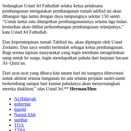
Sedangkan Ustad Jel Fathullah selaku ketua pelaksana
pembangunan mengatakan pembangunan rumah tahfizd ini akan
dibangun tiga lantai dengan daya tampungnya sekitar 150 santri.
“Untuk lantai satu ditargetkan pembangunannnya selama tiga bulan.
kemudian akan dilihat perkembangan pembangunan selanjutnya,”
kata Ustad Jel Fathullah.
Dan kepemimpinan rumah Tahfizd itu, akan dipimpin oleh Ustad
Zerianto. Dan saya sendiri bertindak sebagai ketua pembangunan.
Bagi semua lapisan masyarakat yang ingin membatu mengirimkan
uang untuk ke surga, ingin mendapatkan pahala dari lanjutan bacaan
Al- Qura’an.
Dari ayat-ayat yang dibaca kita tanam hari ini uangnya diinvestasi
untuk akhirat selama bangunan ini ada selama perjalan santri-santri
berkembang sampai hari kiamat pahalanya akan menyenangkan
mereka diakhirat,” ulas Ustad Jel.**
Herman/Hms
Al-Hidayah
gubernur
masjid
Nasrul Abit
sumbar
TQA
TTPA