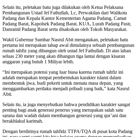
Selain itu, peletakan batu juga dilakukan oleh Ketua Pelaksana
Pembangunan Ustad Jel Fathullah, Lc, Perwakilan dari Walikota
Padang dan Kepala Kantor Kementerian Agama Padang, Camat
Padang Barat, Kapolsek Padang Barat, KUA, Lurah Padang Pasir,
Danramil Padang Barat serta disaksikan oleh Tokoh Masyarakat.
Wakil Gubernur Sumbar Nasrul Abit mengatakan, peletakan batu
pertama ini merupakan tahap awal dimulainya sebuah pembangunan
rumah tahfiz yang dibangun oleh ustad Jef Fathullah. Di atas lahan
seluas 230 meter yang akan dibangun tiga lantai dengan kisaran
anggaran yang butuh 1 Miliyar lebih.
“Ini merupakan potensi yang luar biasa karena rumah tahfiz ini
adalah merupakan tempat pembentukan karakter islami dalam
membentuk jiwa, budi pekerti untuk menata masa depan, yang
menggambarkan perilaku menjadi pribadi yang baik,” kata Nasrul
Abit.
Selain itu, ia juga menyebutkan bahwa pendidikan karakter sangat
penting bagi anak generasi penerus yang merupakan salah satu
sarana dan wadah dalam membangun generasi yang qur’ani dan
berakhlakul karimah.
Dengan berdirinya rumah tahfidz TTPA/TQA di pusat kota Padang
ini, para santri-santri kita bisa belajar agama dengan memanfaatkan