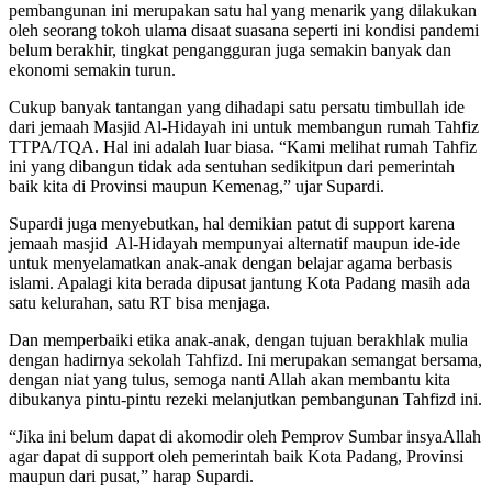
pembangunan ini merupakan satu hal yang menarik yang dilakukan
oleh seorang tokoh ulama disaat suasana seperti ini kondisi pandemi
belum berakhir, tingkat pengangguran juga semakin banyak dan
ekonomi semakin turun.
Cukup banyak tantangan yang dihadapi satu persatu timbullah ide
dari jemaah Masjid Al-Hidayah ini untuk membangun rumah Tahfiz
TTPA/TQA. Hal ini adalah luar biasa. “Kami melihat rumah Tahfiz
ini yang dibangun tidak ada sentuhan sedikitpun dari pemerintah
baik kita di Provinsi maupun Kemenag,” ujar Supardi.
Supardi juga menyebutkan, hal demikian patut di support karena
jemaah masjid Al-Hidayah mempunyai alternatif maupun ide-ide
untuk menyelamatkan anak-anak dengan belajar agama berbasis
islami. Apalagi kita berada dipusat jantung Kota Padang masih ada
satu kelurahan, satu RT bisa menjaga.
Dan memperbaiki etika anak-anak, dengan tujuan berakhlak mulia
dengan hadirnya sekolah Tahfizd. Ini merupakan semangat bersama,
dengan niat yang tulus, semoga nanti Allah akan membantu kita
dibukanya pintu-pintu rezeki melanjutkan pembangunan Tahfizd ini.
“Jika ini belum dapat di akomodir oleh Pemprov Sumbar insyaAllah
agar dapat di support oleh pemerintah baik Kota Padang, Provinsi
maupun dari pusat,” harap Supardi.