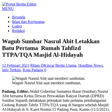
MENU
Beranda
Iklan dan Kerjasama
Galeri
Redaksi
Wagub Sumbar Nasrul Abit Letakkan
Batu Pertama Rumah Tahfizd
TTPA/TQA Masjid Al-Hidayah
12 Februari 2021
Rhian DKincai
Berita Utama
,
Headline News
,
Info Terkini
,
Kota Padang
0
Wagub Nasrul Abit saat memberi sambutan.
Padang, Editor.-
Wakil Gubernur Sumatera Barat (Sumbar) Nasrul
Abit bersama Ketua Dewan Perwakilan Rakyat Daerah (DPRD)
Sumbar Supardi melakukan peletakan batu pertama pembangunan
Gedung Rumah Tahfiz TTPA/TQA yang di bangun sebelah Masjid
Al-Hidayah di Jl. Karet Nomor.15 Padang Pasir, Kamis (11/2/2021).