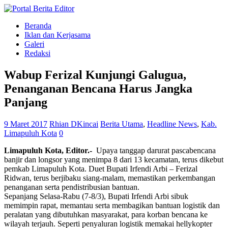
Beranda
Iklan dan Kerjasama
Galeri
Redaksi
Wabup Ferizal Kunjungi Galugua,
Penanganan Bencana Harus Jangka
Panjang
9 Maret 2017
Rhian DKincai
Berita Utama
,
Headline News
,
Kab.
Limapuluh Kota
0
Limapuluh Kota, Editor.-
Upaya tanggap darurat pascabencana
banjir dan longsor yang menimpa 8 dari 13 kecamatan, terus dikebut
pemkab Limapuluh Kota. Duet Bupati Irfendi Arbi – Ferizal
Ridwan, terus berjibaku siang-malam, memastikan perkembangan
penanganan serta pendistribusian bantuan.
Sepanjang Selasa-Rabu (7-8/3), Bupati Irfendi Arbi sibuk
memimpin rapat, memantau serta membagikan bantuan logistik dan
peralatan yang dibutuhkan masyarakat, para korban bencana ke
wilayah terjauh. Seperti penyaluran logistik memakai hellykopter