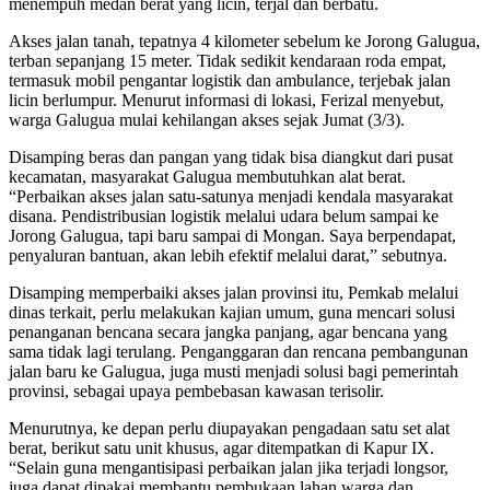
menempuh medan berat yang licin, terjal dan berbatu.
Akses jalan tanah, tepatnya 4 kilometer sebelum ke Jorong Galugua,
terban sepanjang 15 meter. Tidak sedikit kendaraan roda empat,
termasuk mobil pengantar logistik dan ambulance, terjebak jalan
licin berlumpur. Menurut informasi di lokasi, Ferizal menyebut,
warga Galugua mulai kehilangan akses sejak Jumat (3/3).
Disamping beras dan pangan yang tidak bisa diangkut dari pusat
kecamatan, masyarakat Galugua membutuhkan alat berat.
“Perbaikan akses jalan satu-satunya menjadi kendala masyarakat
disana. Pendistribusian logistik melalui udara belum sampai ke
Jorong Galugua, tapi baru sampai di Mongan. Saya berpendapat,
penyaluran bantuan, akan lebih efektif melalui darat,” sebutnya.
Disamping memperbaiki akses jalan provinsi itu, Pemkab melalui
dinas terkait, perlu melakukan kajian umum, guna mencari solusi
penanganan bencana secara jangka panjang, agar bencana yang
sama tidak lagi terulang. Penganggaran dan rencana pembangunan
jalan baru ke Galugua, juga musti menjadi solusi bagi pemerintah
provinsi, sebagai upaya pembebasan kawasan terisolir.
Menurutnya, ke depan perlu diupayakan pengadaan satu set alat
berat, berikut satu unit khusus, agar ditempatkan di Kapur IX.
“Selain guna mengantisipasi perbaikan jalan jika terjadi longsor,
juga dapat dipakai membantu pembukaan lahan warga dan