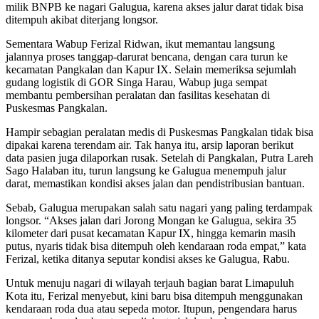
milik BNPB ke nagari Galugua, karena akses jalur darat tidak bisa
ditempuh akibat diterjang longsor.
Sementara Wabup Ferizal Ridwan, ikut memantau langsung
jalannya proses tanggap-darurat bencana, dengan cara turun ke
kecamatan Pangkalan dan Kapur IX. Selain memeriksa sejumlah
gudang logistik di GOR Singa Harau, Wabup juga sempat
membantu pembersihan peralatan dan fasilitas kesehatan di
Puskesmas Pangkalan.
Hampir sebagian peralatan medis di Puskesmas Pangkalan tidak bisa
dipakai karena terendam air. Tak hanya itu, arsip laporan berikut
data pasien juga dilaporkan rusak. Setelah di Pangkalan, Putra Lareh
Sago Halaban itu, turun langsung ke Galugua menempuh jalur
darat, memastikan kondisi akses jalan dan pendistribusian bantuan.
Sebab, Galugua merupakan salah satu nagari yang paling terdampak
longsor. “Akses jalan dari Jorong Mongan ke Galugua, sekira 35
kilometer dari pusat kecamatan Kapur IX, hingga kemarin masih
putus, nyaris tidak bisa ditempuh oleh kendaraan roda empat,” kata
Ferizal, ketika ditanya seputar kondisi akses ke Galugua, Rabu.
Untuk menuju nagari di wilayah terjauh bagian barat Limapuluh
Kota itu, Ferizal menyebut, kini baru bisa ditempuh menggunakan
kendaraan roda dua atau sepeda motor. Itupun, pengendara harus