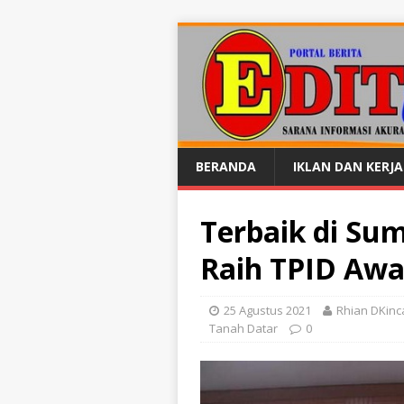
BERANDA
IKLAN DAN KERJ
Terbaik di Su
Raih TPID Awa
25 Agustus 2021
Rhian DKinc
Tanah Datar
0