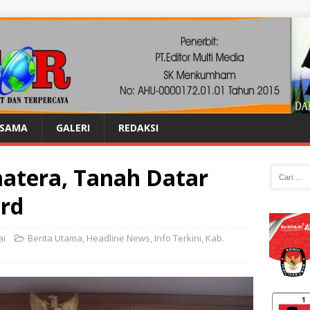
ASAMA
GALERI
REDAKSI
matera, Tanah Datar
rd
ai
Berita Utama
,
Headline News
,
Info Terkini
,
Kab.