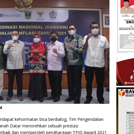
d.
ndapat kehormatan bisa berdialog, Tim Pengendalian
Tanah Datar menorehkan sebuah prestasi
rbaik dan memperoleh penghargaan TPID Award 2021