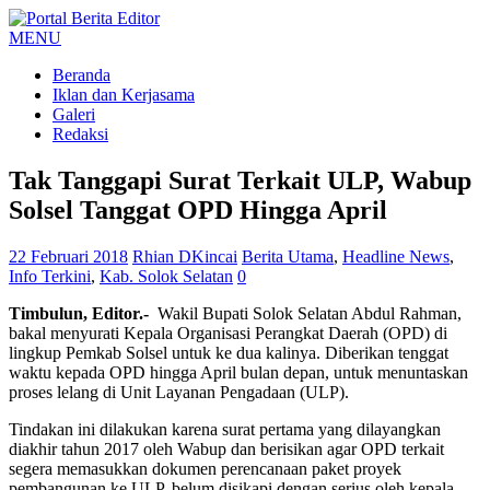
MENU
Beranda
Iklan dan Kerjasama
Galeri
Redaksi
Tak Tanggapi Surat Terkait ULP, Wabup
Solsel Tanggat OPD Hingga April
22 Februari 2018
Rhian DKincai
Berita Utama
,
Headline News
,
Info Terkini
,
Kab. Solok Selatan
0
Timbulun, Editor.-
Wakil Bupati Solok Selatan Abdul Rahman,
bakal menyurati Kepala Organisasi Perangkat Daerah (OPD) di
lingkup Pemkab Solsel untuk ke dua kalinya. Diberikan tenggat
waktu kepada OPD hingga April bulan depan, untuk menuntaskan
proses lelang di Unit Layanan Pengadaan (ULP).
Tindakan ini dilakukan karena surat pertama yang dilayangkan
diakhir tahun 2017 oleh Wabup dan berisikan agar OPD terkait
segera memasukkan dokumen perencanaan paket proyek
pembangunan ke ULP, belum disikapi dengan serius oleh kepala