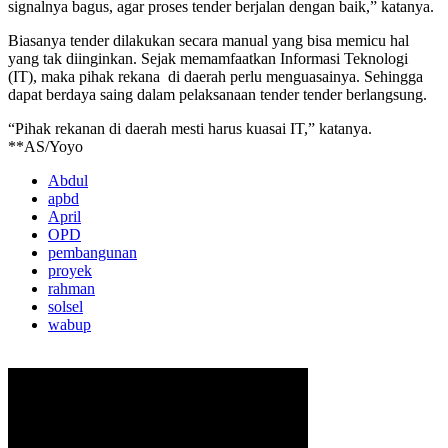
signalnya bagus, agar proses tender berjalan dengan baik,” katanya.
Biasanya tender dilakukan secara manual yang bisa memicu hal
yang tak diinginkan. Sejak memamfaatkan Informasi Teknologi
(IT), maka pihak rekana di daerah perlu menguasainya. Sehingga
dapat berdaya saing dalam pelaksanaan tender tender berlangsung.
“Pihak rekanan di daerah mesti harus kuasai IT,” katanya.
**AS/Yoyo
Abdul
apbd
April
OPD
pembangunan
proyek
rahman
solsel
wabup