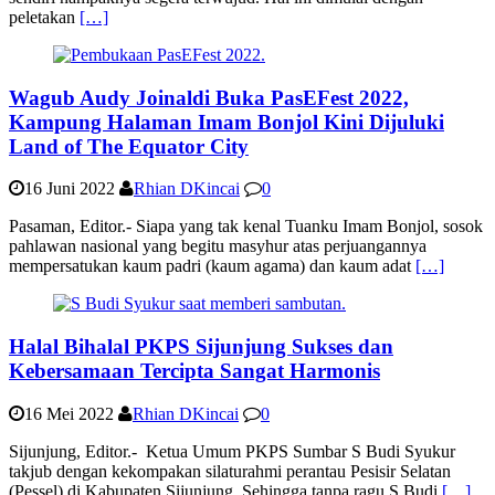
peletakan
[…]
Wagub Audy Joinaldi Buka PasEFest 2022,
Kampung Halaman Imam Bonjol Kini Dijuluki
Land of The Equator City
16 Juni 2022
Rhian DKincai
0
Pasaman, Editor.- Siapa yang tak kenal Tuanku Imam Bonjol, sosok
pahlawan nasional yang begitu masyhur atas perjuangannya
mempersatukan kaum padri (kaum agama) dan kaum adat
[…]
Halal Bihalal PKPS Sijunjung Sukses dan
Kebersamaan Tercipta Sangat Harmonis
16 Mei 2022
Rhian DKincai
0
Sijunjung, Editor.- Ketua Umum PKPS Sumbar S Budi Syukur
takjub dengan kekompakan silaturahmi perantau Pesisir Selatan
(Pessel) di Kabupaten Sijunjung. Sehingga tanpa ragu S Budi
[…]