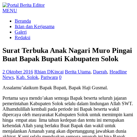
MENU
Beranda
Iklan dan Kerjasama
Galeri
Redaksi
Surat Terbuka Anak Nagari Muro Pingai
Buat Bapak Bupati Kabupaten Solok
2 Oktober 2016
Rhian DKincai
Berita Utama
,
Daerah
,
Headline
News
,
Kab. Solok
,
Pariwara
0
Assalamu’alaikum Bapak Bupati, Bapak Haji Gusmal.
Pertama saya mendo’akan semoga Bapak beserta seluruh jajaran
pemerintahan Kabupaten Solok selalu dalam lindungan Allah SWT.
Alhamdulillah kembali pada periode ini Bapak beserta wakil
dipercaya oleh masyarakat Kabupaten Solok untuk memimpin kami
hinga empat atau lima tahun kedepan dan tentu ini merupakan
kehendak Allah yang berlaku Buat Bapak dan wakil untuk
menjalankan Amanah yang akan dipertanggung jawabkan dunia
akhirat.
Kami selalu mendoakan semoga amanah ini bisa Bapak