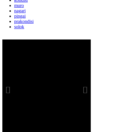
kondisi
muro
nagari
pingai
prakondisi
solok