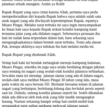
jalankan sebaik mungkin. Amiin ya Robb
Bapak Bupati yang saya cintai karena Allah, pertama saya perlu
memperkenalkan diri kepada Bapak bahwa saya adalah salah satu
anak nagari yang ada diwilayah kepemimpinan Bapak, tepatnya
Muaro Pingai. Melalui surat terbuka ini saya ingin menyampaikan
ke ibaan hati saya kepada Bapak terkait kondisi kampung kami
terutama jalan yang ada didalam nagari. Sebenarnya perasaan iba
hati ini sudah lama terpendam dalam hati, baru sekarang saya
mengungkapkannya dalam bentuk surat terbuka. Tentu ada alasan
Pak, kenapa akhirnya saya tuliskan iba hati melalui media ini.
Bapak Bupati yang dirahmati Allah.
Setiap kali kaki ini hendak melangkah menuju kampung halaman,
Muaro Pingai, seketika itu juga saya selalu berdialog dengan pikiran
saya tentang ini nagari yang seolah-olah kondisi jalannya terbiarkan.
Sewaktu mata ini menatap jalanan utama yang ada di dalam nagari,
seolah-olah saya melihat Muaro Pingai 30 tahun yang lalu, masa
pada waktu itu saya berusia SD. Bermain bersama teman di jalanan
nagari yang berlumpur, berlobang-lobang dan
berluluk
persis seperti
saat ini. Dahulu, untung kondisi jalanan seperti itu boleh dikatakan
tidak ada dilewat oleh truk-truk yang hilir mudik mengangkut
barang. Namun sekarang hampir setiap hari mobil-mobil truk
pengangkut pasir galian tambang melewati jalanan nagari.