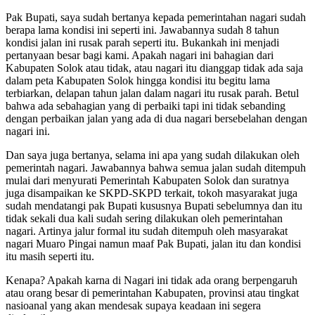
Pak Bupati, saya sudah bertanya kepada pemerintahan nagari sudah
berapa lama kondisi ini seperti ini. Jawabannya sudah 8 tahun
kondisi jalan ini rusak parah seperti itu. Bukankah ini menjadi
pertanyaan besar bagi kami. Apakah nagari ini bahagian dari
Kabupaten Solok atau tidak, atau nagari itu dianggap tidak ada saja
dalam peta Kabupaten Solok hingga kondisi itu begitu lama
terbiarkan, delapan tahun jalan dalam nagari itu rusak parah. Betul
bahwa ada sebahagian yang di perbaiki tapi ini tidak sebanding
dengan perbaikan jalan yang ada di dua nagari bersebelahan dengan
nagari ini.
Dan saya juga bertanya, selama ini apa yang sudah dilakukan oleh
pemerintah nagari. Jawabannya bahwa semua jalan sudah ditempuh
mulai dari menyurati Pemerintah Kabupaten Solok dan suratnya
juga disampaikan ke SKPD-SKPD terkait, tokoh masyarakat juga
sudah mendatangi pak Bupati kususnya Bupati sebelumnya dan itu
tidak sekali dua kali sudah sering dilakukan oleh pemerintahan
nagari. Artinya jalur formal itu sudah ditempuh oleh masyarakat
nagari Muaro Pingai namun maaf Pak Bupati, jalan itu dan kondisi
itu masih seperti itu.
Kenapa? Apakah karna di Nagari ini tidak ada orang berpengaruh
atau orang besar di pemerintahan Kabupaten, provinsi atau tingkat
nasioanal yang akan mendesak supaya keadaan ini segera