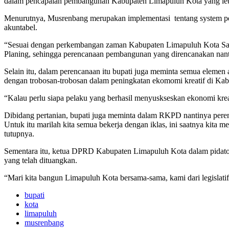
dalam pencapaian pembangunan Kabupaten Limapuluh Kota yang lebik
Menurutnya, Musrenbang merupakan implementasi tentang system per
akuntabel.
“Sesuai dengan perkembangan zaman Kabupaten Limapuluh Kota Saat
Planing, sehingga perencanaan pembangunan yang direncanakan nantin
Selain itu, dalam perencanaan itu bupati juga meminta semua elemen 
dengan trobosan-trobosan dalam peningkatan ekomomi kreatif di Ka
“Kalau perlu siapa pelaku yang berhasil menyuskseskan ekonomi krea
Dibidang pertanian, bupati juga meminta dalam RKPD nantinya peren
Untuk itu marilah kita semua bekerja dengan iklas, ini saatnya kita
tutupnya.
Sementara itu, ketua DPRD Kabupaten Limapuluh Kota dalam pidatony
yang telah dituangkan.
“Mari kita bangun Limapuluh Kota bersama-sama, kami dari legislat
bupati
kota
limapuluh
musrenbang