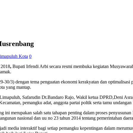
Musrenbang
imapuluh Kota
0
 2018
,
Bupati Irfendi Arbi secara resmi membuka kegiatan Musyawa
lamak.
9-30/3) dengan tema penguatan ekonomi kerakyatan dan optimalisasi p
ota yang mantap.
 Limapuluh, Safarudin Dt.Bandaro Rajo, Wakil ketua DPRD,Deni Asr
ecamatan, pemangku adat, anggota partai poltik serta tamu undangan 
g ini merupakan salah satu tahapan penting dalam proses penyusuna
ngunan nasional dan uu no 23 tahun 2014 tentang pemerintahan daera
jadi media interaktif bagi setiap pemangku kepentingan dalam meru