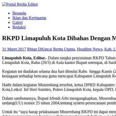
Beranda
Iklan dan Kerjasama
Galeri
Redaksi
RKPD Limapuluh Kota Dibahas Dengan 
31 Maret 2017
Rhian DKincai
Berita Utama
,
Headline News
,
Kab. L
Limapuluh Kota, Editor.-
Dalam rangka penyusunan RKPD Tahun
Limapuluh Kota, Rabu (29/3) di Aula kantor Bupati setempat, di Sari
Kegiatan ini diadakan selama dua hari dimulai Rabu hingga Kamis (2
kesiagaan terhadap bencana guna mencapai Kabupaten Limapuluh K
Hadir dalam kegiatan Musrenbang tersebut, ketua DPRD Kabupaten
Kota,Letkol Inf Heri Sumitro, Polres Limapuluh Kota, kepala OPD, K
Dalam sambutannya, Bupati Irfendi Arbi mengungkapkan, Musrenban
undang(UU) nomor 25 tahun 2004,tentang system perencanaan pemba
Untuk itu “saya harap pelaksanaan Musrenbang RKPD ini dapat men