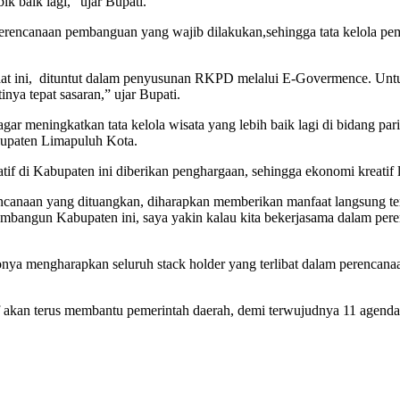
 baik lagi,” ujar Bupati.
encanaan pembanguan yang wajib dilakukan,sehingga tata kelola peme
 ini, dituntut dalam penyusunan RKPD melalui E-Govermence. Untuk 
ya tepat sasaran,” ujar Bupati.
agar meningkatkan tata kelola wisata yang lebih baik lagi di bidang p
bupaten Limapuluh Kota.
tif di Kabupaten ini diberikan penghargaan, sehingga ekonomi kreatif 
canaan yang dituangkan, diharapkan memberikan manfaat langsung terh
 membangun Kabupaten ini, saya yakin kalau kita bekerjasama dalam per
a mengharapkan seluruh stack holder yang terlibat dalam perencanaan
if akan terus membantu pemerintah daerah, demi terwujudnya 11 agen