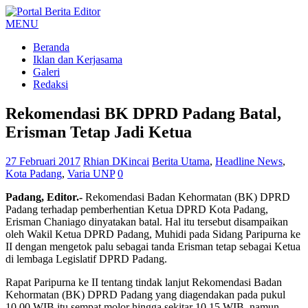
MENU
Beranda
Iklan dan Kerjasama
Galeri
Redaksi
Rekomendasi BK DPRD Padang Batal,
Erisman Tetap Jadi Ketua
27 Februari 2017
Rhian DKincai
Berita Utama
,
Headline News
,
Kota Padang
,
Varia UNP
0
Padang, Editor.-
Rekomendasi Badan Kehormatan (BK) DPRD
Padang terhadap pemberhentian Ketua DPRD Kota Padang,
Erisman Chaniago dinyatakan batal. Hal itu tersebut disampaikan
oleh Wakil Ketua DPRD Padang, Muhidi pada Sidang Paripurna ke
II dengan mengetok palu sebagai tanda Erisman tetap sebagai Ketua
di lembaga Legislatif DPRD Padang.
Rapat Paripurna ke II tentang tindak lanjut Rekomendasi Badan
Kehormatan (BK) DPRD Padang yang diagendakan pada pukul
10.00 WIB itu sempat molor hingga sekitar 10.15 WIB, namun