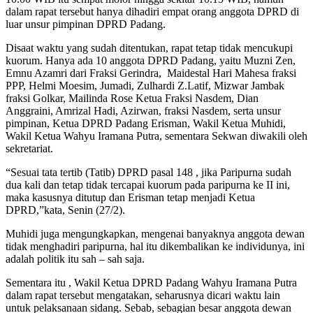
dalam rapat tersebut hanya dihadiri empat orang anggota DPRD di
luar unsur pimpinan DPRD Padang.
Disaat waktu yang sudah ditentukan, rapat tetap tidak mencukupi
kuorum. Hanya ada 10 anggota DPRD Padang, yaitu Muzni Zen,
Emnu Azamri dari Fraksi Gerindra, Maidestal Hari Mahesa fraksi
PPP, Helmi Moesim, Jumadi, Zulhardi Z.Latif, Mizwar Jambak
fraksi Golkar, Mailinda Rose Ketua Fraksi Nasdem, Dian
Anggraini, Amrizal Hadi, Azirwan, fraksi Nasdem, serta unsur
pimpinan, Ketua DPRD Padang Erisman, Wakil Ketua Muhidi,
Wakil Ketua Wahyu Iramana Putra, sementara Sekwan diwakili oleh
sekretariat.
“Sesuai tata tertib (Tatib) DPRD pasal 148 , jika Paripurna sudah
dua kali dan tetap tidak tercapai kuorum pada paripurna ke II ini,
maka kasusnya ditutup dan Erisman tetap menjadi Ketua
DPRD,”kata, Senin (27/2).
Muhidi juga mengungkapkan, mengenai banyaknya anggota dewan
tidak menghadiri paripurna, hal itu dikembalikan ke individunya, ini
adalah politik itu sah – sah saja.
Sementara itu , Wakil Ketua DPRD Padang Wahyu Iramana Putra
dalam rapat tersebut mengatakan, seharusnya dicari waktu lain
untuk pelaksanaan sidang. Sebab, sebagian besar anggota dewan