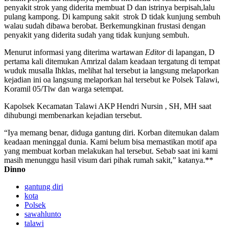
penyakit strok yang diderita membuat D dan istrinya berpisah,lalu
pulang kampong. Di kampung sakit strok D tidak kunjung sembuh
walau sudah dibawa berobat. Berkemungkinan frustasi dengan
penyakit yang diderita sudah yang tidak kunjung sembuh.
Menurut informasi yang diterima wartawan
Editor
di lapangan, D
pertama kali ditemukan Amrizal dalam keadaan tergatung di tempat
wuduk musalla Ihklas, melihat hal tersebut ia langsung melaporkan
kejadian ini oa langsung melaporkan hal tersebut ke Polsek Talawi,
Koramil 05/Tlw dan warga setempat.
Kapolsek Kecamatan Talawi AKP Hendri Nursin , SH, MH saat
dihubungi membenarkan kejadian tersebut.
“Iya memang benar, diduga gantung diri. Korban ditemukan dalam
keadaan meninggal dunia. Kami belum bisa memastikan motif apa
yang membuat korban melakukan hal tersebut. Sebab saat ini kami
masih menunggu hasil visum dari pihak rumah sakit,” katanya.**
Dinno
gantung diri
kota
Polsek
sawahlunto
talawi