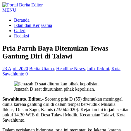
MENU
Beranda
Iklan dan Kerjasama
Galeri
Redaksi
Pria Paruh Baya Ditemukan Tewas
Gantung Diri di Talawi
23 April 2020
Berita Utama
,
Headline News
,
Info Terkini
,
Kota
Sawahlunto
0
Jenazah D saat diturunkan pihak kepolisian.
Sawahlunto, Editor.-
Seorang pria D (55) ditemukan meninggal
dunia karena gantung diri di dalam tempat berwuduk Musalla
Ihklas, Dusun Sago, Kamis (23/04/2020). Kejadian ini terjadi sekitar
pukul 14.30 WIB di Desa Talawi Mudik, Kecamatan Talawi, Kota
Sawahlunto.
Dalam perjalanan hidupnya, pria ini merantau ke Jakarta, karena