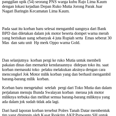
panggilan upik (54) seorang PNS warga kubu Rajo Lima Kaum
dengan lokasi kejadian Depan Ruko Mutia Jorong Parak Juar
Nagari Baringin Kecamatan Lima Kaum.
Pada saat itu korban baru selesai mengambil uangnya dari Bank
BPD dan diletakan dalam jok motor beserta dompet warna merah
yang berisikan uang sebanyak 4 juta Rupiah serta Emas seberat 30
Mas dan satu unit Hp merk Oppo warna Gold.
Dan selanjutnya korban pergi ke ruko Mutia untuk membeli
pakaian dinas dan memarkir kendaraannya didepan toko itu. saat
korban memasuki toko pelaku melakukan aksinya dengan cara
mencongkel Jok Motor milik korban yang dan berhasil mengambil
barang-barang milik korban.
Korban baru mengetahui setelah pergi dari Toko Mutia dan dalam
perjalanan menuju Bunda Swalayan korban merasa jok motor
miliknya terbuka dan melihat semua barang-barang miliknya yang
ada dalam jok sudah tidak ada lagi.
Dari hasil laporan korban tersebut Polres Tanah Datar membentuk
tim yang dipimpin oleh Kasat Reskrim.AKP Purwanto,SH untuk