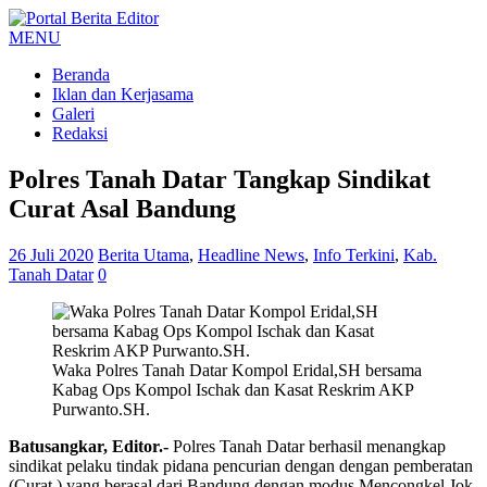
MENU
Beranda
Iklan dan Kerjasama
Galeri
Redaksi
Polres Tanah Datar Tangkap Sindikat
Curat Asal Bandung
26 Juli 2020
Berita Utama
,
Headline News
,
Info Terkini
,
Kab.
Tanah Datar
0
Waka Polres Tanah Datar Kompol Eridal,SH bersama
Kabag Ops Kompol Ischak dan Kasat Reskrim AKP
Purwanto.SH.
Batusangkar, Editor.-
Polres Tanah Datar berhasil menangkap
sindikat pelaku tindak pidana pencurian dengan dengan pemberatan
(Curat ) yang berasal dari Bandung dengan modus Mencongkel Jok