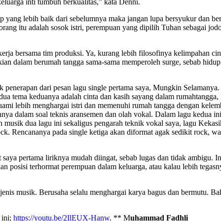
eluarga inti tumbuh berkualitas,” kata Denni.
up yang lebih baik dari sebelumnya maka jangan lupa bersyukur dan ber
eorang itu adalah sosok istri, perempuan yang dipilih Tuhan sebagai 
rja bersama tim produksi. Ya, kurang lebih filosofinya kelimpahan cint
ian dalam berumah tangga sama-sama memperoleh surge, sebab hidup 
enerapan dari pesan lagu single pertama saya, Mungkin Selamanya. Se
edua tema keduanya adalah cinta dan kasih sayang dalam rumahtangga, k
ami lebih menghargai istri dan memenuhi rumah tangga dengan kelem
ya dalam soal teknis aransemen dan olah vokal. Dalam lagu kedua ini 
musik dua lagu ini sekaligus pengarah teknik vokal saya, lagu Kekas
ck. Rencananya pada single ketiga akan diformat agak sedikit rock, w
aya pertama liriknya mudah diingat, sebab lugas dan tidak ambigu. Ini
akan posisi terhormat perempuan dalam keluarga, atau kalau lebih tegas
 jenis musik. Berusaha selalu menghargai karya bagus dan bermutu. Ba
 ini;
https://youtu.be/2IlEUX-Hanw
. ** M
uhammad Fadhli