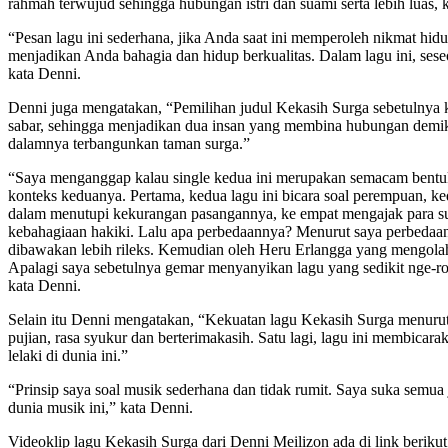
rahmah terwujud sehingga hubungan istri dan suami serta lebih luas, k
“Pesan lagu ini sederhana, jika Anda saat ini memperoleh nikmat hid
menjadikan Anda bahagia dan hidup berkualitas. Dalam lagu ini, ses
kata Denni.
Denni juga mengatakan, “Pemilihan judul Kekasih Surga sebetulnya ke
sabar, sehingga menjadikan dua insan yang membina hubungan demik
dalamnya terbangunkan taman surga.”
“Saya menganggap kalau single kedua ini merupakan semacam bentuk p
konteks keduanya. Pertama, kedua lagu ini bicara soal perempuan, k
dalam menutupi kekurangan pasangannya, ke empat mengajak para su
kebahagiaan hakiki. Lalu apa perbedaannya? Menurut saya perbedaann
dibawakan lebih rileks. Kemudian oleh Heru Erlangga yang mengolah 
Apalagi saya sebetulnya gemar menyanyikan lagu yang sedikit nge-ro
kata Denni.
Selain itu Denni mengatakan, “Kekuatan lagu Kekasih Surga menurut s
pujian, rasa syukur dan berterimakasih. Satu lagi, lagu ini membicar
lelaki di dunia ini.”
“Prinsip saya soal musik sederhana dan tidak rumit. Saya suka semua
dunia musik ini,” kata Denni.
Videoklip lagu Kekasih Surga dari Denni Meilizon ada di link berikut