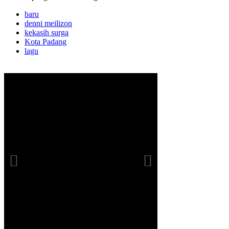
baru
denni meilizon
kekasih surga
Kota Padang
lagu