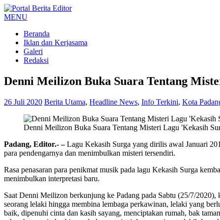
MENU
Beranda
Iklan dan Kerjasama
Galeri
Redaksi
Denni Meilizon Buka Suara Tentang Miste
26 Juli 2020
Berita Utama
,
Headline News
,
Info Terkini
,
Kota Padan
Denni Meilizon Buka Suara Tentang Misteri Lagu 'Kekasih Sur
Padang, Editor.- –
Lagu Kekasih Surga yang dirilis awal Januari 201
para pendengarnya dan menimbulkan misteri tersendiri.
Rasa penasaran para penikmat musik pada lagu Kekasih Surga kembali
menimbulkan interpretasi baru.
Saat Denni Meilizon berkunjung ke Padang pada Sabtu (25/7/2020),
seorang lelaki hingga membina lembaga perkawinan, lelaki yang ber
baik, dipenuhi cinta dan kasih sayang, menciptakan rumah, bak taman