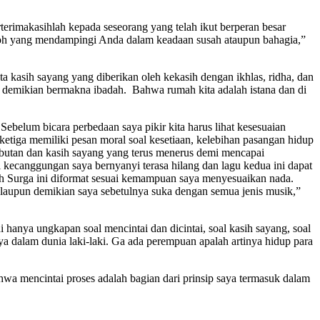
terimakasihlah kepada seseorang yang telah ikut berperan besar
jodoh yang mendampingi Anda dalam keadaan susah ataupun bahagia,”
a kasih sayang yang diberikan oleh kekasih dengan ikhlas, ridha, dan
demikian bermakna ibadah. Bahwa rumah kita adalah istana dan di
belum bicara perbedaan saya pikir kita harus lihat kesesuaian
etiga memiliki pesan moral soal kesetiaan, kelebihan pasangan hidup
butan dan kasih sayang yang terus menerus demi mencapai
kecanggungan saya bernyanyi terasa hilang dan lagu kedua ini dapat
ih Surga ini diformat sesuai kemampuan saya menyesuaikan nada.
alaupun demikian saya sebetulnya suka dengan semua jenis musik,”
 hanya ungkapan soal mencintai dan dicintai, soal kasih sayang, soal
nya dalam dunia laki-laki. Ga ada perempuan apalah artinya hidup para
hwa mencintai proses adalah bagian dari prinsip saya termasuk dalam