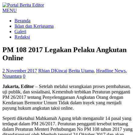
MENU
Beranda
Iklan dan Kerjasama
Galeri
Redaksi
PM 108 2017 Legakan Pelaku Angkutan
Online
2 November 2017
Rhian DKincai
Berita Utama
,
Headline News
,
Nusantara
0
Jakarta, Editor
– Setelah melalui serangkaian proses pembahasan,
uji publik, dan sosialisasi, Kemenhub terbitkan Peraturan pengganti
PM 26/2017 tentang Penyelenggaraan Angkutan Orang dengan
Kendaraan Bermotor Umum Tidak dalam trayek yang menjadi
payung hukum angkutan taksi online.
Seperti diketahui Mahkamah Agung telah menganulir 14 pasal yang
terdapat dalam PM 26/2017. Peraturan pengganti tersebut tertuang
dalam Peraturan Menteri Perhubungan No PM 108 tahun 2017 yang
ditandatangani oleh Menhub tanggal 24 Oktober 2017 dan akan