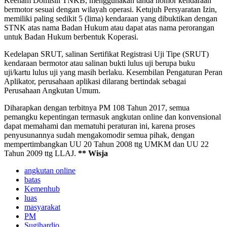
Keenam Domisili TNKB, menggunakan tanda nomor kendaraan
bermotor sesuai dengan wilayah operasi. Ketujuh Persyaratan Izin,
memiliki paling sedikit 5 (lima) kendaraan yang dibuktikan dengan
STNK atas nama Badan Hukum atau dapat atas nama perorangan
untuk Badan Hukum berbentuk Koperasi.
Kedelapan SRUT, salinan Sertifikat Registrasi Uji Tipe (SRUT)
kendaraan bermotor atau salinan bukti lulus uji berupa buku
uji/kartu lulus uji yang masih berlaku. Kesembilan Pengaturan Peran
Aplikator, perusahaan aplikasi dilarang bertindak sebagai
Perusahaan Angkutan Umum.
Diharapkan dengan terbitnya PM 108 Tahun 2017, semua
pemangku kepentingan termasuk angkutan online dan konvensional
dapat memahami dan mematuhi peraturan ini, karena proses
penyusunannya sudah mengakomodir semua pihak, dengan
mempertimbangkan UU 20 Tahun 2008 ttg UMKM dan UU 22
Tahun 2009 ttg LLAJ.
*
* Wisja
angkutan online
batas
Kemenhub
luas
masyarakat
PM
Sugihardjo