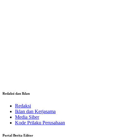
Redaksi dan Iklan
Redaksi
Iklan dan Kerjasama
Media Siber
Kode Prilaku Perusahaan
Portal Berita Editor