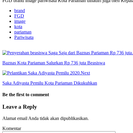
FGD brand image pariwisata Kota Pariaman dihadiri juga oleh Kepala
brand
FGD
image
kota
pariaman
Pariwisata
Baznas Kota Pariaman Salurkan Rp 736 juta Beasiswa
Next
Saka Adiyasta Pemilu Kota Pariaman Dikukuhkan
Be the first to comment
Leave a Reply
Alamat email Anda tidak akan dipublikasikan.
Komentar