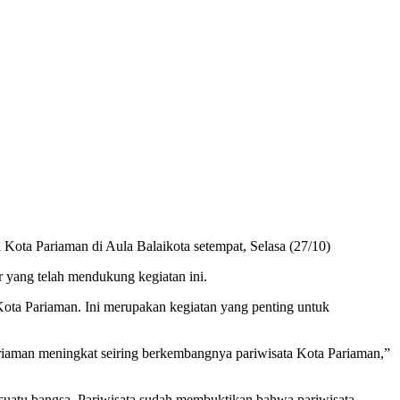
ota Pariaman di Aula Balaikota setempat, Selasa (27/10)
r yang telah mendukung kegiatan ini.
ota Pariaman. Ini merupakan kegiatan yang penting untuk
riaman meningkat seiring berkembangnya pariwisata Kota Pariaman,”
 suatu bangsa. Pariwisata sudah membuktikan bahwa pariwisata