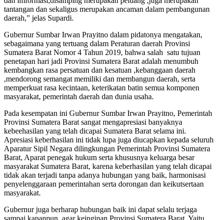
dan imformasi,disamping merupakan peluang ,juga merupakan
tantangan dan sekaligus merupakan ancaman dalam pembangunan
daerah,” jelas Supardi.
Gubernur Sumbar Irwan Prayitno dalam pidatonya mengatakan,
sebagaimana yang tertuang dalam Peraturan daerah Provinsi
Sumatera Barat Nomor 4 Tahun 2019, bahwa salah satu tujuan
penetapan hari jadi Provinsi Sumatera Barat adalah menumbuh
kembangkan rasa persatuan dan kesatuan ,kebanggaan daerah
,mendorong semangat memiliki dan membangun daerah, serta
memperkuat rasa kecintaan, keterikatan batin semua komponen
masyarakat, pemerintah daerah dan dunia usaha.
Pada kesempatan ini Gubernur Sumbar Irwan Prayitno, Pemerintah
Provinsi Sumatera Barat sangat mengapresiasi banyaknya
kebeehasilan yang telah dicapai Sumatera Barat selama ini.
Apresiasi keberhasilan ini tidak lupa juga diucapkan kepada seluruh
Aparatur Sipil Negara dilingkungan Pemerintah Provinsi Sumatera
Barat, Aparat penegak hukum serta khususnya keluarga besar
masyarakat Sumatera Barat, karena keberhasilan yang telah dicapai
tidak akan terjadi tanpa adanya hubungan yang baik, harmonisasi
penyelenggaraan pemerintahan serta dorongan dan keikutsertaan
masyarakat.
Gubernur juga berharap hubungan baik ini dapat selalu terjaga
sampai kapanpun, agar keinginan Provinsi Sumatera Barat. Yaitu