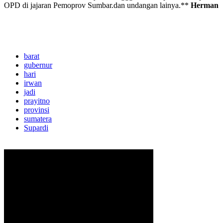
OPD di jajaran Pemoprov Sumbar.dan undangan lainya.**
Herman
barat
gubernur
hari
irwan
jadi
prayitno
provinsi
sumatera
Supardi