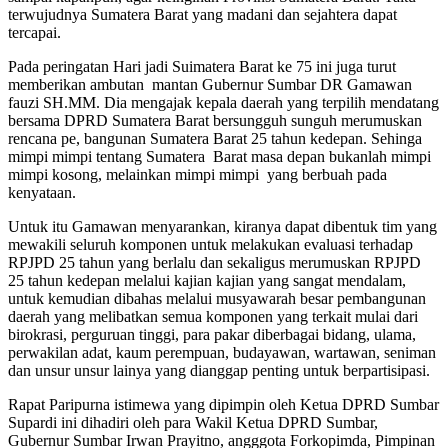
terwujudnya Sumatera Barat yang madani dan sejahtera dapat
tercapai.
Pada peringatan Hari jadi Suimatera Barat ke 75 ini juga turut
memberikan ambutan mantan Gubernur Sumbar DR Gamawan
fauzi SH.MM. Dia mengajak kepala daerah yang terpilih mendatang
bersama DPRD Sumatera Barat bersungguh sunguh merumuskan
rencana pe, bangunan Sumatera Barat 25 tahun kedepan. Sehinga
mimpi mimpi tentang Sumatera Barat masa depan bukanlah mimpi
mimpi kosong, melainkan mimpi mimpi yang berbuah pada
kenyataan.
Untuk itu Gamawan menyarankan, kiranya dapat dibentuk tim yang
mewakili seluruh komponen untuk melakukan evaluasi terhadap
RPJPD 25 tahun yang berlalu dan sekaligus merumuskan RPJPD
25 tahun kedepan melalui kajian kajian yang sangat mendalam,
untuk kemudian dibahas melalui musyawarah besar pembangunan
daerah yang melibatkan semua komponen yang terkait mulai dari
birokrasi, perguruan tinggi, para pakar diberbagai bidang, ulama,
perwakilan adat, kaum perempuan, budayawan, wartawan, seniman
dan unsur unsur lainya yang dianggap penting untuk berpartisipasi.
Rapat Paripurna istimewa yang dipimpin oleh Ketua DPRD Sumbar
Supardi ini dihadiri oleh para Wakil Ketua DPRD Sumbar,
Gubernur Sumbar Irwan Prayitno, angggota Forkopimda, Pimpinan