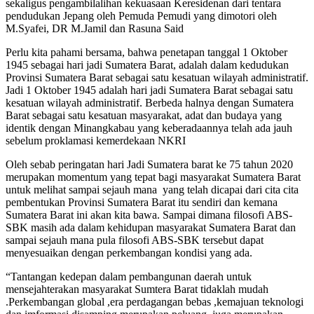
sekaligus pengambilalihan kekuasaan Keresidenan dari tentara
pendudukan Jepang oleh Pemuda Pemudi yang dimotori oleh
M.Syafei, DR M.Jamil dan Rasuna Said
Perlu kita pahami bersama, bahwa penetapan tanggal 1 Oktober
1945 sebagai hari jadi Sumatera Barat, adalah dalam kedudukan
Provinsi Sumatera Barat sebagai satu kesatuan wilayah administratif.
Jadi 1 Oktober 1945 adalah hari jadi Sumatera Barat sebagai satu
kesatuan wilayah administratif. Berbeda halnya dengan Sumatera
Barat sebagai satu kesatuan masyarakat, adat dan budaya yang
identik dengan Minangkabau yang keberadaannya telah ada jauh
sebelum proklamasi kemerdekaan NKRI
Oleh sebab peringatan hari Jadi Sumatera barat ke 75 tahun 2020
merupakan momentum yang tepat bagi masyarakat Sumatera Barat
untuk melihat sampai sejauh mana yang telah dicapai dari cita cita
pembentukan Provinsi Sumatera Barat itu sendiri dan kemana
Sumatera Barat ini akan kita bawa. Sampai dimana filosofi ABS-
SBK masih ada dalam kehidupan masyarakat Sumatera Barat dan
sampai sejauh mana pula filosofi ABS-SBK tersebut dapat
menyesuaikan dengan perkembangan kondisi yang ada.
“Tantangan kedepan dalam pembangunan daerah untuk
mensejahterakan masyarakat Sumtera Barat tidaklah mudah
.Perkembangan global ,era perdagangan bebas ,kemajuan teknologi