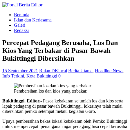
Beranda
Iklan dan Kerjasama
Galeri
Redaksi
Percepat Pedagang Berusaha, Los Dan
Kios Yang Terbakar di Pasar Bawah
Bukittinggi Dibersihkan
15 September 2021
Rhian DKincai
Berita Utama
,
Headline News
,
Info Terkini
,
Kota Bukittinggi
0
Pembersihan los dan kios yang terbakar.
Bukittinggi, Editor.-
Pasca kebakaran sejumlah los dan kios serta
lapak pedagang di pasar bawah Bukittinggi, lokasinya telah mulai
dibersihkan pemko setempat melalu kegiatan Goro.
Upaya pembersihan bekas lokasi kebakaran oleh Pemko Bukittinggi
untuk mempercepat penanganan agar pedagang bisa cepat berusaha