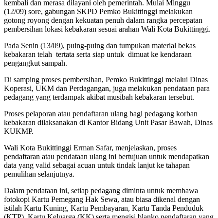
kembali dan merasa dilayani oleh pemerintah. Mulai Minggu
(12/09) sore, gabungan SKPD Pemko Bukittinggi melakukan
gotong royong dengan kekuatan penuh dalam rangka percepatan
pembersihan lokasi kebakaran sesuai arahan Wali Kota Bukittinggi.
Pada Senin (13/09), puing-puing dan tumpukan material bekas
kebakaran telah tertata serta siap untuk dimuat ke kendaraan
pengangkut sampah.
Di samping proses pembersihan, Pemko Bukittinggi melalui Dinas
Koperasi, UKM dan Perdagangan, juga melakukan pendataan para
pedagang yang terdampak akibat musibah kebakaran tersebut.
Proses pelaporan atau pendaftaran ulang bagi pedagang korban
kebakaran dilaksanakan di Kantor Bidang Unit Pasar Bawah, Dinas
KUKMP.
Wali Kota Bukittinggi Erman Safar, menjelaskan, proses
pendaftaran atau pendataan ulang ini bertujuan untuk mendapatkan
data yang valid sebagai acuan untuk tindak lanjut ke tahapan
pemulihan selanjutnya.
Dalam pendataan ini, setiap pedagang diminta untuk membawa
fotokopi Kartu Pemegang Hak Sewa, atau biasa dikenal dengan
istilah Kartu Kuning, Kartu Pembayaran, Kartu Tanda Penduduk
(KTP), Kartu Keluarga (KK) serta mengisi blanko pendaftaran yang