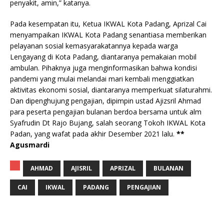
penyakit, amin,” katanya.
Pada kesempatan itu, Ketua IKWAL Kota Padang, Aprizal Cai
menyampaikan IKWAL Kota Padang senantiasa memberikan
pelayanan sosial kemasyarakatannya kepada warga
Lengayang di Kota Padang, diantaranya pemakaian mobil
ambulan. Pihaknya juga menginformasikan bahwa kondisi
pandemi yang mulai melandai mari kembali menggiatkan
aktivitas ekonomi sosial, diantaranya memperkuat silaturahmi.
Dan dipenghujung pengajian, dipimpin ustad Ajizsril Ahmad
para peserta pengajian bulanan berdoa bersama untuk alm
Syafrudin Dt Rajo Bujang, salah seorang Tokoh IKWAL Kota
Padan, yang wafat pada akhir Desember 2021 lalu.
**
Agusmardi
AHMAD
AJISRIL
APRIZAL
BULANAN
CAI
IKWAL
PADANG
PENGAJIAN