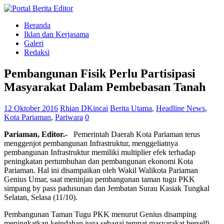
Beranda
Iklan dan Kerjasama
Galeri
Redaksi
Pembangunan Fisik Perlu Partisipasi
Masyarakat Dalam Pembebasan Tanah
12 Oktober 2016
Rhian DKincai
Berita Utama
,
Headline News
,
Kota Pariaman
,
Pariwara
0
Pariaman, Editor.-
Pemerintah Daerah Kota Pariaman terus
menggenjot pembangunan Infrastruktur, menggeliatnya
pembangunan Infrastruktur memiliki multiplier efek terhadap
peningkatan pertumbuhan dan pembangunan ekonomi Kota
Pariaman. Hal ini disampaikan oleh Wakil Walikota Pariaman
Genius Umar, saat meninjau pembangunan taman tugu PKK
simpang by pass padusunan dan Jembatan Surau Kasiak Tungkal
Selatan, Selasa (11/10).
Pembangunan Taman Tugu PKK menurut Genius disamping
meningkatkan keindahan juga sebagai tempat masyarakat berselfi