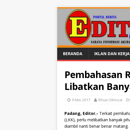
BERANDA
IKLAN DAN KERJ
Pembahasan R
Libatkan Bany
9 Mei 2017
Rhian DKincai
Padang, Editor.-
Terkait pembah
(LKK), perlu melibatkan banyak pi
diambil nanti benar benar matang.