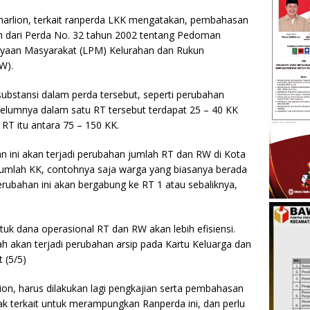
arlion, terkait ranperda LKK mengatakan, pembahasan
n dari Perda No. 32 tahun 2002 tentang Pedoman
aan Masyarakat (LPM) Kelurahan dan Rukun
W).
bstansi dalam perda tersebut, seperti perubahan
elumnya dalam satu RT tersebut terdapat 25 – 40 KK
RT itu antara 75 – 150 KK.
an ini akan terjadi perubahan jumlah RT dan RW di Kota
umlah KK, contohnya saja warga yang biasanya berada
erubahan ini akan bergabung ke RT 1 atau sebaliknya,
ntuk dana operasional RT dan RW akan lebih efisiensi.
ah akan terjadi perubahan arsip pada Kartu Keluarga dan
 (5/5)
on, harus dilakukan lagi pengkajian serta pembahasan
k terkait untuk merampungkan Ranperda ini, dan perlu