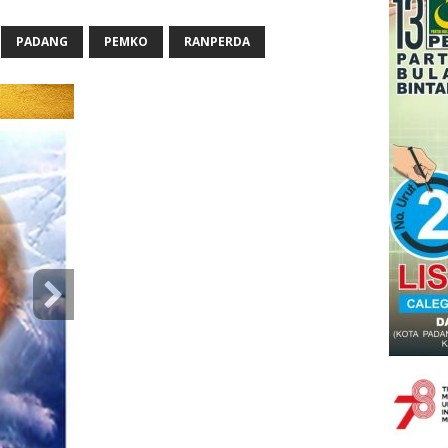
PADANG
PEMKO
RANPERDA