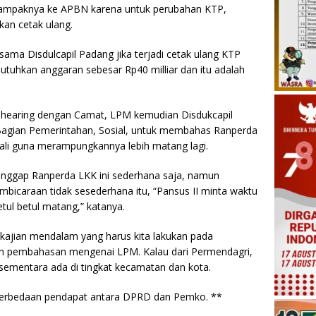
. Dampaknya ke APBN karena untuk perubahan KTP,
kan cetak ulang.
rsama Disdulcapil Padang jika terjadi cetak ulang KTP
tuhkan anggaran sebesar Rp40 milliar dan itu adalah
an hearing dengan Camat, LPM kemudian Disdukcapil
agian Pemerintahan, Sosial, untuk membahas Ranperda
bali guna merampungkannya lebih matang lagi.
ggap Ranperda LKK ini sederhana saja, namun
mbicaraan tidak sesederhana itu, “Pansus II minta waktu
ul betul matang,” katanya.
 kajian mendalam yang harus kita lakukan pada
jian pembahasan mengenai LPM. Kalau dari Permendagri,
 sementara ada di tingkat kecamatan dan kota.
it perbedaan pendapat antara DPRD dan Pemko. **