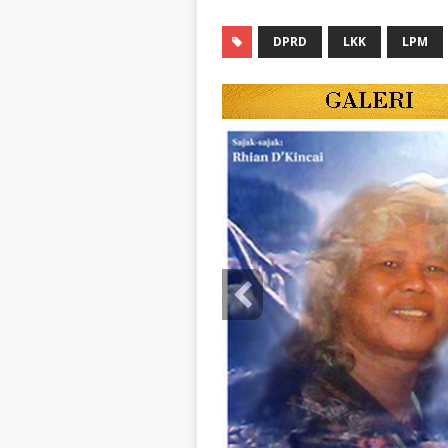
DPRD
LKK
LPM