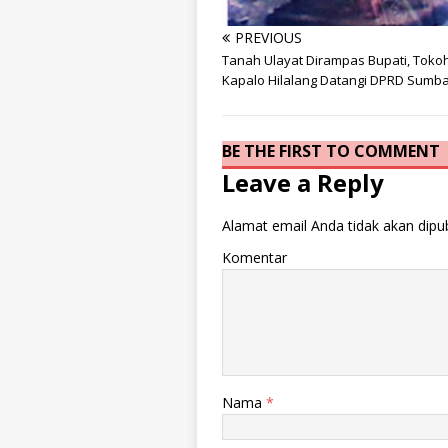
PREVIOUS
info heading
Tanah Ulayat Dirampas Bupati, Toko
info content
Kapalo Hilalang Datangi DPRD Sumb
BE THE FIRST TO COMMENT
Leave a Reply
Alamat email Anda tidak akan dipub
Komentar
Nama
*