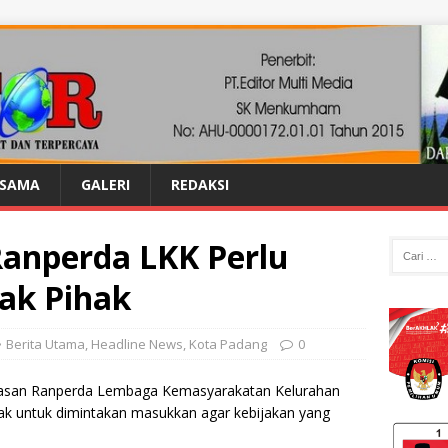
ASAMA
GALERI
REDAKSI
anperda LKK Perlu
ak Pihak
Berita Utama
,
Headline News
,
Kota Padang
0
asan Ranperda Lembaga Kemasyarakatan Kelurahan
hak untuk dimintakan masukkan agar kebijakan yang