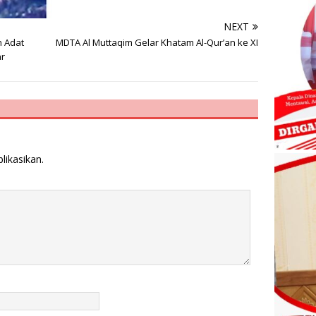
NEXT
h Adat
MDTA Al Muttaqim Gelar Khatam Al-Qur’an ke XI
ar
likasikan.