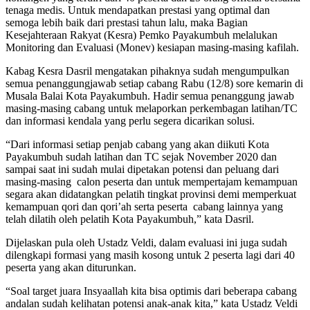
tenaga medis. Untuk mendapatkan prestasi yang optimal dan
semoga lebih baik dari prestasi tahun lalu, maka Bagian
Kesejahteraan Rakyat (Kesra) Pemko Payakumbuh melalukan
Monitoring dan Evaluasi (Monev) kesiapan masing-masing kafilah.
Kabag Kesra Dasril mengatakan pihaknya sudah mengumpulkan
semua penanggungjawab setiap cabang Rabu (12/8) sore kemarin di
Musala Balai Kota Payakumbuh. Hadir semua penanggung jawab
masing-masing cabang untuk melaporkan perkembagan latihan/TC
dan informasi kendala yang perlu segera dicarikan solusi.
“Dari informasi setiap penjab cabang yang akan diikuti Kota
Payakumbuh sudah latihan dan TC sejak November 2020 dan
sampai saat ini sudah mulai dipetakan potensi dan peluang dari
masing-masing calon peserta dan untuk mempertajam kemampuan
segara akan didatangkan pelatih tingkat provinsi demi memperkuat
kemampuan qori dan qori’ah serta peserta cabang lainnya yang
telah dilatih oleh pelatih Kota Payakumbuh,” kata Dasril.
Dijelaskan pula oleh Ustadz Veldi, dalam evaluasi ini juga sudah
dilengkapi formasi yang masih kosong untuk 2 peserta lagi dari 40
peserta yang akan diturunkan.
“Soal target juara Insyaallah kita bisa optimis dari beberapa cabang
andalan sudah kelihatan potensi anak-anak kita,” kata Ustadz Veldi