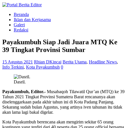
Beranda
Iklan dan Kerjasama
Galeri
Redaksi
Payakumbuh Siap Jadi Juara MTQ Ke
39 Tingkat Provinsi Sumbar
15 Agustus 2021
Rhian DKincai
Berita Utama
,
Headline News
,
Info Terkini
,
Kota Payakumbuh
0
Dasril.
Payakumbuh, Editor.-
Musabaqoh Tilawatil Qur’an (MTQ) ke 39
Tahun 2021 Tingkat Provinsi Sumatera Barat rencananya akan
diselenggarkaan pada akhir tahun ini di Kota Padang Panjang.
Sekarang sudah bulan Agustus, yang artinya iven tahunan itu tidak
akan lama lagi bakal digelar.
Kota Payakumbuh berencana akan mengirim sekitar 65 orang
kontingen yang terdiri dari 40 peserta dan 25 orang official bersama