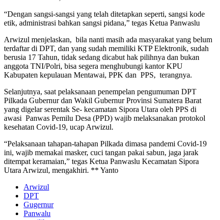
“Dengan sangsi-sangsi yang telah ditetapkan seperti, sangsi kode
etik, administrasi bahkan sangsi pidana,” tegas Ketua Panwaslu
Arwizul menjelaskan, bila nanti masih ada masyarakat yang belum
terdaftar di DPT, dan yang sudah memiliki KTP Elektronik, sudah
berusia 17 Tahun, tidak sedang dicabut hak pilihnya dan bukan
anggota TNI/Polri, bisa segera menghubungi kantor KPU
Kabupaten kepulauan Mentawai, PPK dan PPS, terangnya.
Selanjutnya, saat pelaksanaan penempelan pengumuman DPT
Pilkada Gubernur dan Wakil Gubernur Provinsi Sumatera Barat
yang digelar serentak Se- kecamatan Sipora Utara oleh PPS di
awasi Panwas Pemilu Desa (PPD) wajib melaksanakan protokol
kesehatan Covid-19, ucap Arwizul.
“Pelaksanaan tahapan-tahapan Pilkada dimasa pandemi Covid-19
ini, wajib memakai masker, cuci tangan pakai sabun, jaga jarak
ditempat keramaian,” tegas Ketua Panwaslu Kecamatan Sipora
Utara Arwizul, mengakhiri. ** Yanto
Arwizul
DPT
Gugernur
Panwalu