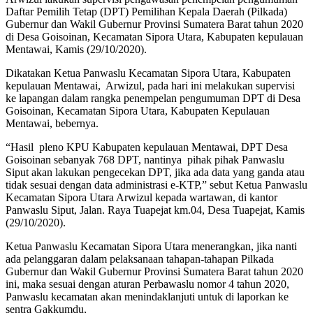
Daftar Pemilih Tetap (DPT) Pemilihan Kepala Daerah (Pilkada)
Gubernur dan Wakil Gubernur Provinsi Sumatera Barat tahun 2020
di Desa Goisoinan, Kecamatan Sipora Utara, Kabupaten kepulauan
Mentawai, Kamis (29/10/2020).
Dikatakan Ketua Panwaslu Kecamatan Sipora Utara, Kabupaten
kepulauan Mentawai, Arwizul, pada hari ini melakukan supervisi
ke lapangan dalam rangka penempelan pengumuman DPT di Desa
Goisoinan, Kecamatan Sipora Utara, Kabupaten Kepulauan
Mentawai, bebernya.
“Hasil pleno KPU Kabupaten kepulauan Mentawai, DPT Desa
Goisoinan sebanyak 768 DPT, nantinya pihak pihak Panwaslu
Siput akan lakukan pengecekan DPT, jika ada data yang ganda atau
tidak sesuai dengan data administrasi e-KTP,” sebut Ketua Panwaslu
Kecamatan Sipora Utara Arwizul kepada wartawan, di kantor
Panwaslu Siput, Jalan. Raya Tuapejat km.04, Desa Tuapejat, Kamis
(29/10/2020).
Ketua Panwaslu Kecamatan Sipora Utara menerangkan, jika nanti
ada pelanggaran dalam pelaksanaan tahapan-tahapan Pilkada
Gubernur dan Wakil Gubernur Provinsi Sumatera Barat tahun 2020
ini, maka sesuai dengan aturan Perbawaslu nomor 4 tahun 2020,
Panwaslu kecamatan akan menindaklanjuti untuk di laporkan ke
sentra Gakkumdu,