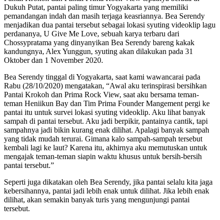
Dukuh Putat, pantai paling timur Yogyakarta yang memiliki
pemandangan indah dan masih terjaga keasriannya. Bea Serendy
menjadikan dua pantai tersebut sebagai lokasi syuting videoklip lagu
perdananya, U Give Me Love, sebuah karya terbaru dari
Chossypratama yang dinyanyikan Bea Serendy bareng kakak
kandungnya, Alex Yunggun, syuting akan dilakukan pada 31
Oktober dan 1 November 2020.
Bea Serendy tinggal di Yogyakarta, saat kami wawancarai pada
Rabu (28/10/2020) mengatakan, “Awal aku terinspirasi bersihkan
Pantai Krokoh dan Prima Rock View, saat aku bersama teman-
teman Heniikun Bay dan Tim Prima Founder Mangement pergi ke
pantai itu untuk survei lokasi syuting videoklip. Aku lihat banyak
sampah di pantai tersebut. Aku jadi berpikir, pantainya cantik, tapi
sampahnya jadi bikin kurang enak dilihat. Apalagi banyak sampah
yang tidak mudah terurai. Gimana kalo sampah-sampah tersebut
kembali lagi ke laut? Karena itu, akhirnya aku memutuskan untuk
mengajak teman-teman siapin waktu khusus untuk bersih-bersih
pantai tersebut.”
Seperti juga dikatakan oleh Bea Serendy, jika pantai selalu kita jaga
kebersihannya, pantai jadi lebih enak untuk dilihat. Jika lebih enak
dilihat, akan semakin banyak turis yang mengunjungi pantai
tersebut.