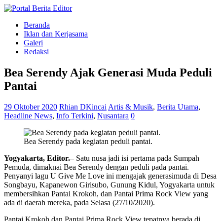
Beranda
Iklan dan Kerjasama
Galeri
Redaksi
Bea Serendy Ajak Generasi Muda Peduli
Pantai
29 Oktober 2020
Rhian DKincai
Artis & Musik
,
Berita Utama
,
Headline News
,
Info Terkini
,
Nusantara
0
Bea Serendy pada kegiatan peduli pantai.
Yogyakarta, Editor.
– Satu nusa jadi isi pertama pada Sumpah
Pemuda, dimaknai Bea Serendy dengan peduli pada pantai.
Penyanyi lagu U Give Me Love ini mengajak generasimuda di Desa
Songbayu, Kapanewon Girisubo, Gunung Kidul, Yogyakarta untuk
membersihkan Pantai Krokoh, dan Pantai Prima Rock View yang
ada di daerah mereka, pada Selasa (27/10/2020).
Pantai Krokoh dan Pantai Prima Rock View tepatnya berada di