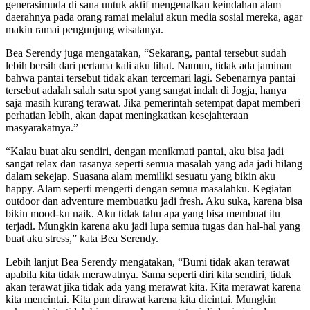
generasimuda di sana untuk aktif mengenalkan keindahan alam
daerahnya pada orang ramai melalui akun media sosial mereka, agar
makin ramai pengunjung wisatanya.
Bea Serendy juga mengatakan, “Sekarang, pantai tersebut sudah
lebih bersih dari pertama kali aku lihat. Namun, tidak ada jaminan
bahwa pantai tersebut tidak akan tercemari lagi. Sebenarnya pantai
tersebut adalah salah satu spot yang sangat indah di Jogja, hanya
saja masih kurang terawat. Jika pemerintah setempat dapat memberi
perhatian lebih, akan dapat meningkatkan kesejahteraan
masyarakatnya.”
“Kalau buat aku sendiri, dengan menikmati pantai, aku bisa jadi
sangat relax dan rasanya seperti semua masalah yang ada jadi hilang
dalam sekejap. Suasana alam memiliki sesuatu yang bikin aku
happy. Alam seperti mengerti dengan semua masalahku. Kegiatan
outdoor dan adventure membuatku jadi fresh. Aku suka, karena bisa
bikin mood-ku naik. Aku tidak tahu apa yang bisa membuat itu
terjadi. Mungkin karena aku jadi lupa semua tugas dan hal-hal yang
buat aku stress,” kata Bea Serendy.
Lebih lanjut Bea Serendy mengatakan, “Bumi tidak akan terawat
apabila kita tidak merawatnya. Sama seperti diri kita sendiri, tidak
akan terawat jika tidak ada yang merawat kita. Kita merawat karena
kita mencintai. Kita pun dirawat karena kita dicintai. Mungkin