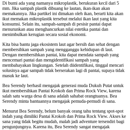
Di bumi ada yang namanya mikroplastik, berukuran kecil dari 5
mm. Jika sampah plastik dibuang ke lautan, ikan-ikan akan
memakannya. Jika partikel ini dimakan oleh ikan, berarti kita akan
ikut memakan mikroplastik tersebut melalui ikan laut yang kita
konsumsi. Selain itu, sampah-sampah di pesisir pantai dapat
menurunkan atau menghancurkan nilai estetika pantai dan
menimbulkan kerugian secara sosial ekonomi.
Kita bisa bantu jaga ekosistem laut agar bersih dan sehat dengan
membersihkan sampah yang mengganggu kehidupan di laut.
Dengan membersihkan pantai, kita dapat mendata sampah yang
mencemari pantai dan mengidentifikasi sampah yang
membahayakan lingkungan. Setelah diidentifikasi, tinggal mencari
solusinya agar sampah tidak berserakan lagi di pantai, supaya tidak
masuk ke laut.
Bea Serendy berhasil mengajak generasi muda Dukuh Putat untuk
ikut membersihkan Pantai Krokoh dan Prima Rock View, karena
salah satu warga desa di sana adalah sahabat orangtuanya. Bea
Serendy minta bantuannya mengajak pemuda-pemudi di sana.
Menurut Bea Serendy, belum banyak orang tahu tentang spot-spot
indah yang dimiliki Pantai Krokoh dan Prima Rock View. Akses ke
sana yang tidak begitu mudah, malah jadi adventure tersendiri bagi
pengunjungnya. Karena itu, Bea Serendy sangat mengajak