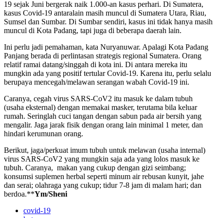
19 sejak Juni bergerak naik 1.000-an kasus perhari. Di Sumatera,
kasus Covid-19 antaralain masih muncul di Sumatera Utara, Riau,
Sumsel dan Sumbar. Di Sumbar sendiri, kasus ini tidak hanya masih
muncul di Kota Padang, tapi juga di beberapa daerah lain.
Ini perlu jadi pemahaman, kata Nuryanuwar. Apalagi Kota Padang
Panjang berada di perlintasan strategis regional Sumatera. Orang
relatif ramai datang/singgah di kota ini. Di antara mereka itu
mungkin ada yang positif tertular Covid-19. Karena itu, perlu selalu
berupaya mencegah/melawan serangan wabah Covid-19 ini.
Caranya, cegah virus SARS-CoV2 itu masuk ke dalam tubuh
(usaha eksternal) dengan memakai masker, terutama bila keluar
rumah. Seringlah cuci tangan dengan sabun pada air bersih yang
mengalir. Jaga jarak fisik dengan orang lain minimal 1 meter, dan
hindari kerumunan orang.
Berikut, jaga/perkuat imum tubuh untuk melawan (usaha internal)
virus SARS-CoV2 yang mungkin saja ada yang lolos masuk ke
tubuh. Caranya, makan yang cukup dengan gizi seimbang;
konsumsi suplemen herbal seperti minum air rebusan kunyit, jahe
dan serai; olahraga yang cukup; tidur 7-8 jam di malam hari; dan
berdoa.**
Ym/Sheni
covid-19