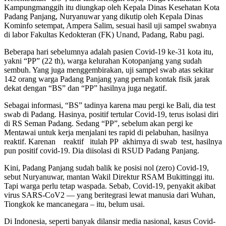
Kampungmanggih itu diungkap oleh Kepala Dinas Kesehatan Kota
Padang Panjang, Nuryanuwar yang dikutip oleh Kepala Dinas
Kominfo setempat, Ampera Salim, sesuai hasil uji sampel swabnya
di labor Fakultas Kedokteran (FK) Unand, Padang, Rabu pagi.
Beberapa hari sebelumnya adalah pasien Covid-19 ke-31 kota itu,
yakni “PP” (22 th), warga kelurahan Kotopanjang yang sudah
sembuh. Yang juga menggembirakan, uji sampel swab atas sekitar
142 orang warga Padang Panjang yang pernah kontak fisik jarak
dekat dengan “BS” dan “PP” hasilnya juga negatif.
Sebagai informasi, “BS” tadinya karena mau pergi ke Bali, dia test
swab di Padang. Hasinya, positif tertular Covid-19, terus isolasi diri
di RS Seman Padang. Sedang “PP”, sebelum akan pergi ke
Mentawai untuk kerja menjalani tes rapid di pelabuhan, hasilnya
reaktif. Karenan reaktif itulah PP akhirnya di swab test, hasilnya
pun positif covid-19. Dia diisolasi di RSUD Padang Panjang.
Kini, Padang Panjang sudah balik ke posisi nol (zero) Covid-19,
sebut Nuryanuwar, mantan Wakil Direktur RSAM Bukittinggi itu.
Tapi warga perlu tetap waspada. Sebab, Covid-19, penyakit akibat
virus SARS-CoV2 — yang beritegrasi lewat manusia dari Wuhan,
Tiongkok ke mancanegara – itu, belum usai.
Di Indonesia, seperti banyak dilansir media nasional, kasus Covid-