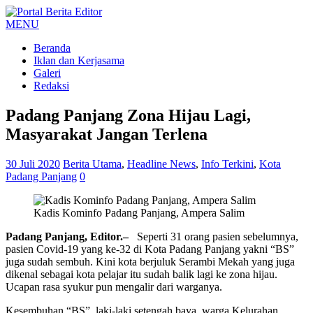
MENU
Beranda
Iklan dan Kerjasama
Galeri
Redaksi
Padang Panjang Zona Hijau Lagi,
Masyarakat Jangan Terlena
30 Juli 2020
Berita Utama
,
Headline News
,
Info Terkini
,
Kota
Padang Panjang
0
Kadis Kominfo Padang Panjang, Ampera Salim
Padang Panjang, Editor.–
Seperti 31 orang pasien sebelumnya,
pasien Covid-19 yang ke-32 di Kota Padang Panjang yakni “BS”
juga sudah sembuh. Kini kota berjuluk Serambi Mekah yang juga
dikenal sebagai kota pelajar itu sudah balik lagi ke zona hijau.
Ucapan rasa syukur pun mengalir dari warganya.
Kesembuhan “BS”, laki-laki setengah baya, warga Kelurahan