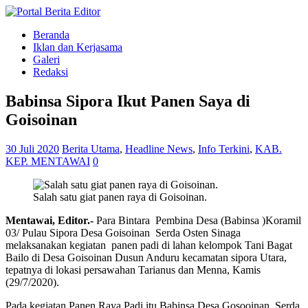
Beranda
Iklan dan Kerjasama
Galeri
Redaksi
Babinsa Sipora Ikut Panen Saya di
Goisoinan
30 Juli 2020
Berita Utama
,
Headline News
,
Info Terkini
,
KAB.
KEP. MENTAWAI
0
Salah satu giat panen raya di Goisoinan.
Mentawai, Editor.-
Para Bintara Pembina Desa (Babinsa )Koramil
03/ Pulau Sipora Desa Goisoinan Serda Osten Sinaga
melaksanakan kegiatan panen padi di lahan kelompok Tani Bagat
Bailo di Desa Goisoinan Dusun Anduru kecamatan sipora Utara,
tepatnya di lokasi persawahan Tarianus dan Menna, Kamis
(29/7/2020).
Pada kegiatan Panen Raya Padi itu Babinsa Desa Gosooinan Serda