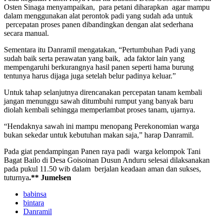
Osten Sinaga menyampaikan, para petani diharapkan agar mampu
dalam menggunakan alat perontok padi yang sudah ada untuk
percepatan proses panen dibandingkan dengan alat sederhana
secara manual.
Sementara itu Danramil mengatakan, “Pertumbuhan Padi yang
sudah baik serta perawatan yang baik, ada faktor lain yang
mempengaruhi berkurangnya hasil panen seperti hama burung
tentunya harus dijaga juga setelah belur padinya keluar.”
Untuk tahap selanjutnya direncanakan percepatan tanam kembali
jangan menunggu sawah ditumbuhi rumput yang banyak baru
diolah kembali sehingga memperlambat proses tanam, ujarnya.
“Hendaknya sawah ini mampu menopang Perekonomian warga
bukan sekedar untuk kebutuhan makan saja,” harap Danramil.
Pada giat pendampingan Panen raya padi warga kelompok Tani
Bagat Bailo di Desa Goisoinan Dusun Anduru selesai dilaksanakan
pada pukul 11.50 wib dalam berjalan keadaan aman dan sukses,
tuturnya
.** Jumelsen
babinsa
bintara
Danramil