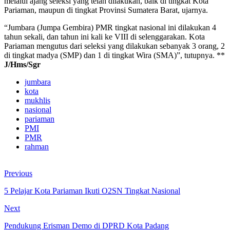
melalui ajang seleksi yang telah dilakukan, baik di tingkat Kota
Pariaman, maupun di tingkat Provinsi Sumatera Barat, ujarnya.
“Jumbara (Jumpa Gembira) PMR tingkat nasional ini dilakukan 4
tahun sekali, dan tahun ini kali ke VIII di selenggarakan. Kota
Pariaman mengutus dari seleksi yang dilakukan sebanyak 3 orang, 2
di tingkat madya (SMP) dan 1 di tingkat Wira (SMA)”, tutupnya. **
J/Hms/Sgr
jumbara
kota
mukhlis
nasional
pariaman
PMI
PMR
rahman
Previous
5 Pelajar Kota Pariaman Ikuti O2SN Tingkat Nasional
Next
Pendukung Erisman Demo di DPRD Kota Padang