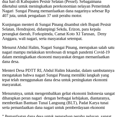
dua hari di Kabupaten Pesisir Selatan (Pessel). Sebagaimana
diketahui untuk meningkatkan perekonomian nelayan Pemerintah
Nagari Sungai Pinang memanfaatkan dana nagarinya sebesar Rp
407 juta, untuk pengadaan 37 unit perahu motor.
Kunjungan menteri di Sungai Pinang disambut oleh Bupati Pesisir
Selatan, Hendrajoni, didampingi Sekda, Erizon, para kepala
perangkat daerah, Forkopimda, Camat Koto XI Tarusan, Deny
Anggara, wali nagari, serta masyarakat setempat.
Menurut Abdul Halim, Nagari Sungai Pinang, merupakan salah satu
nagari mampu melakukan terobosan di tengah pandemi Covid-19
dalam meningkatkan ekonomi masyarakat dengan memanfaatkan
dana desa.
Menteri Desa PDTT RI, Abdul Halim Iskandar, dalam sambutannya
mengatakan bahwa nagari Sungai Pinang memiliki langkah yang
tepat telah menggunakan dana desa untuk peningkatan ekonomi
masyarakat.
Menurutnya, untuk mengembalikan geliat ekonomi Indonesia sangat
diharapkan peran nagari dengan berbagai kebijakan, diantaranya,
memberikan Bantuan Tunai Langsung (BLT), Padat Karya tunai
serta pemanfaatkan dana nagari untuk pemberdayaan ekonomi
” Pemanfaatan dana desa untuk pengadaan perahu nelayan, sangat