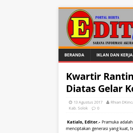
BERANDA
IKLAN DAN KERJ
Kwartir Ranti
Diatas Gelar 
13 Agustus 2017
Rhian DKinc
Kab. Solok
0
Katialo, Editor.-
Pramuka adalah 
menciptakan generasi yang kuat, ter