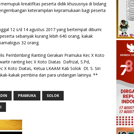
 memupuk kreatifitas peserta didik khususnya di bidang
engembangan keterampilan kepramukaan bagi peserta
nggal 12 s/d 14 agustus 2017 yang bertempat dibumi
peserta sebanyak kurang lebih 640 orang, kakak
kamabigus 32 orang.
jelis Pembimbing Ranting Gerakan Pramuka Kec X Koto
artir ranting kec X Koto Diatas Dafrizal, S.Pd,
 X Koto Diatas, Ketua LKAAM Kab Solok Dt. S. Siri
akak-kakak pembina dan para undangan lainnya. **
DIN
PRAMUKA
SOLOK
I