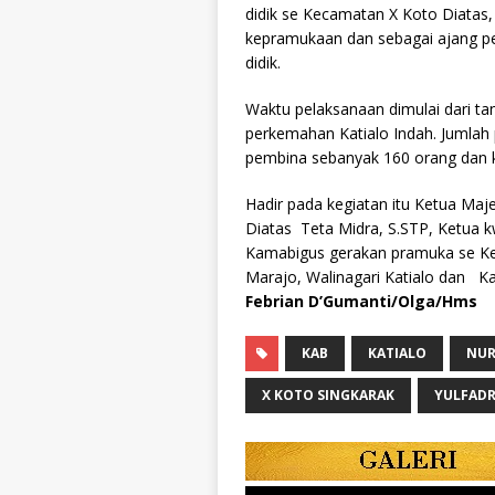
didik se Kecamatan X Koto Diatas,
kepramukaan dan sebagai ajang p
didik.
Waktu pelaksanaan dimulai dari ta
perkemahan Katialo Indah. Jumlah 
pembina sebanyak 160 orang dan 
Hadir pada kegiatan itu Ketua Ma
Diatas Teta Midra, S.STP, Ketua kw
Kamabigus gerakan pramuka se Kec
Marajo, Walinagari Katialo dan K
Febrian D’Gumanti/Olga/Hms
KAB
KATIALO
NUR
X KOTO SINGKARAK
YULFADR