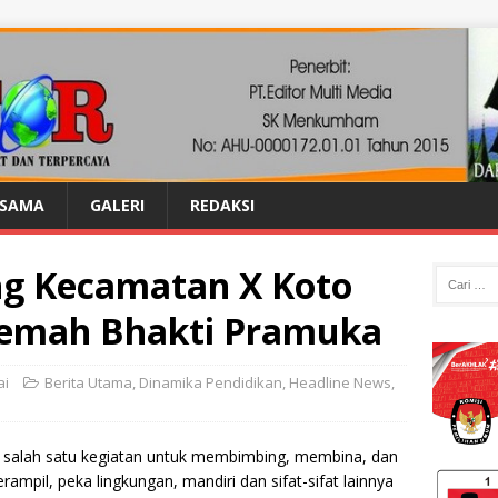
ASAMA
GALERI
REDAKSI
ng Kecamatan X Koto
Kemah Bhakti Pramuka
ai
Berita Utama
,
Dinamika Pendidikan
,
Headline News
,
salah satu kegiatan untuk membimbing, membina, dan
ampil, peka lingkungan, mandiri dan sifat-sifat lainnya