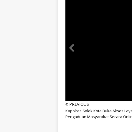
PREVIOUS
info heading
Kapolres Solok Kota Buka Akses La
info content
Pengaduan Masyarakat Secara Onli