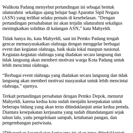
Walikota Padang menyebut pertandingan ini sebagai bentuk
silaturahmi sekaligus ajang belajar bagi Aparatur Sipil Negara
(ASN) yang terlibat selaku pemain di kesebelasan. “Dengan
pertandingan persahabatan ini akan terjalin silaturahmi sekaligus
meningkatkan soliditas di kalangan ASN,” kata Mahyeldi.
Tidak hanya itu, kata Mahyeldi, saat ini Pemko Padang tengah
gencar memasyarakatkan olahraga dengan menggelar berbagai
event dan kegiatan olahraga, baik skala lokal maupun nasional.
Kegiatan-kegiatan olahraga yang diadakan secara langsung dan
tidak langsung akan memberi motivasi warga Kota Padang untuk
lebih mencintai olahraga.
“Berbagai event olahraga yang diadakan secara langsung dan tidak
langsung akan memberi motivasi masyarakat untuk lebih mencintai
olahraga,” ujarnya.
Terkait pertandingan persabatan dengan Pemko Depok, menurut
Mahyeldi, karena kedua kota sudah menjalin kesepakatan untuk
beberapa bidang yang akan terus ditindaklanjuti antar kedua pemda.
Diantara kesepakatan kerjasama yang sudah ditandatangani sejak
tahun lalu, yaitu pengelolaan sampah, ketahanan pangan, dan
pengembangan pariwisata.
“Diharapkan kesepakatan kerjasama ini akan terus ditindaklanjuti