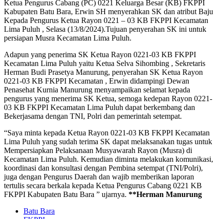
Ketua Pengurus Cabang (PC) 0221 Keluarga Besar (KB) FKPPI
Kabupaten Batu Bara, Erwin SH menyerahkan SK dan atribut Baju
Kepada Pengurus Ketua Rayon 0221 – 03 KB FKPPI Kecamatan
Lima Puluh , Selasa (13/8/2024).Tujuan penyerahan SK ini untuk
persiapan Musra Kecamatan Lima Puluh.
Adapun yang penerima SK Ketua Rayon 0221-03 KB FKPPI
Kecamatan Lima Puluh yaitu Ketua Selva Sihombing , Sekretaris
Herman Budi Prasetya Manurung, penyerahan SK Ketua Rayon
0221-03 KB FKPPI Kecamatan , Erwin didampingi Dewan
Penasehat Kurnia Manurung menyampaikan selamat kepada
pengurus yang menerima SK Ketua, semoga kedepan Rayon 0221-
03 KB FKPPI Kecamatan Lima Puluh dapat berkembang dan
Bekerjasama dengan TNI, Polri dan pemerintah setempat.
“Saya minta kepada Ketua Rayon 0221-03 KB FKPPI Kecamatan
Lima Puluh yang sudah terima SK dapat melaksanakan tugas untuk
Mempersiapkan Pelaksanaan Musyawarah Rayon (Musra) di
Kecamatan Lima Puluh. Kemudian diminta melakukan komunikasi,
koordinasi dan konsultasi dengan Pembina setempat (TNI/Polri),
juga dengan Pengurus Daerah dan wajib memberikan laporan
tertulis secara berkala kepada Ketua Pengurus Cabang 0221 KB
FKPPI Kabupaten Batu Bara ” ujarnya.
**Herman Manurung
Batu Bara