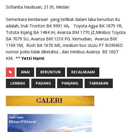
Sofianita Hasibuan, 21 th, Medan
Sementara kendaraan yang terlibat dalam laka beruntun itu
adalah, truk Tronton BK 9991 XA, Toyota Agya BK 1875 YR,
Totota Kijang BA 1484 IH, Avanza BM 1770 JZ,Minibus Toyota
BA 7079 SU, Avanza BM 1210 PG. Kemudian, Avanza BM
1169 YM, Rush BA 1670 ME, medium bus Izuzu PT BORNEO
nomor polisi tidak diketahui , dan minibus Avanza BE 1607
KM. **
Yetti Harni
ANAI
BERUNTUN
KECALAKAAN
LEMBAH
PADANG
PANJANG
TABRAKAN