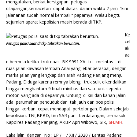
mengatakan, berkat kersigapan petugas
dilapangan,kemacetan dapat diatasi dalam waktu 2 jam. “kini
jalananan sudah normal kembali “ paparnya. Walau begitu
sejumlah aparat kepolisian masih berada di TKP.
Ke
cel
Petugas polisi saat di tkp tabrakan beruntun.
ak
aa
n bermula ketika truk naas BK 9991 XA itu melintas di
ruas jalan kawasan lembah Anai yang lebar beraspal, dengan
marka jalan yang lengkap dari arah Padang Panjang menju
Padang. Diduga karena remnya blong, truk sulit dikendalikan
hingga menghantam 9 buah minibus dan satu unit sepeda
motor yang ada di depannya. Untung di kiri dan kanan jalan
ada perumahan penduduk dan tak jauh dari pos polisi,
hingga korban cepat mendapat pertolongan. Dalam sekejab
kepolisian, TNI,BPBD, tim SAR pun berdatangan, termasuk
Kapolres Padang Panjang, AKBP Apri Wibowo, SIK,
SH.MH
.
Laka lalin dengan No : LP / / XII / 2020 / Lantas Padang