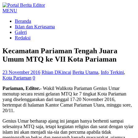
MENU
Beranda
Iklan dan Kerjasama
Galeri
Redaksi
Kecamatan Pariaman Tengah Juara
Umum MTQ ke VII Kota Pariaman
23 November 2016
Rhian DKincai
Berita Utama
,
Info Terkini
,
Kota Pariaman
0
Pariaman, Editor.-
Wakil Walikota Pariaman Genius Umar
menutup secara resmi gelaran MTQ ke 7 tingkat Kota Pariaman
yang diselenggarakan dari tanggal 17-20 November 2016,
bertempat di halaman Kantor Camat Pariaman Utara, minggu sore,
20/11.
Genius Umar berharap ajang ini jangan hanya berhenti sampai
selesainya MTQ saja, tetapi kegiatan religius dan sarat dengan syiar
islam ini akan menjadi sia-sia dan percuma apabila tidak
meninggalkan bekas dan pengaruh kepada masyarakat, ujarnya.