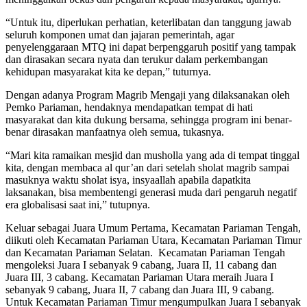
“Untuk itu, diperlukan perhatian, keterlibatan dan tanggung jawab
seluruh komponen umat dan jajaran pemerintah, agar
penyelenggaraan MTQ ini dapat berpenggaruh positif yang tampak
dan dirasakan secara nyata dan terukur dalam perkembangan
kehidupan masyarakat kita ke depan,” tuturnya.
Dengan adanya Program Magrib Mengaji yang dilaksanakan oleh
Pemko Pariaman, hendaknya mendapatkan tempat di hati
masyarakat dan kita dukung bersama, sehingga program ini benar-
benar dirasakan manfaatnya oleh semua, tukasnya.
“Mari kita ramaikan mesjid dan musholla yang ada di tempat tinggal
kita, dengan membaca al qur’an dari setelah sholat magrib sampai
masuknya waktu sholat isya, insyaallah apabila dapatkita
laksanakan, bisa membentengi generasi muda dari pengaruh negatif
era globalisasi saat ini,” tutupnya.
Keluar sebagai Juara Umum Pertama, Kecamatan Pariaman Tengah,
diikuti oleh Kecamatan Pariaman Utara, Kecamatan Pariaman Timur
dan Kecamatan Pariaman Selatan. Kecamatan Pariaman Tengah
mengoleksi Juara I sebanyak 9 cabang, Juara II, 11 cabang dan
Juara III, 3 cabang. Kecamatan Pariaman Utara meraih Juara I
sebanyak 9 cabang, Juara II, 7 cabang dan Juara III, 9 cabang.
Untuk Kecamatan Pariaman Timur mengumpulkan Juara I sebanyak