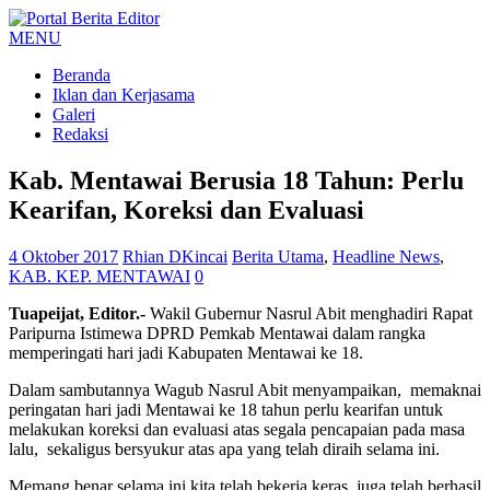
MENU
Beranda
Iklan dan Kerjasama
Galeri
Redaksi
Kab. Mentawai Berusia 18 Tahun: Perlu
Kearifan, Koreksi dan Evaluasi
4 Oktober 2017
Rhian DKincai
Berita Utama
,
Headline News
,
KAB. KEP. MENTAWAI
0
Tuapeijat, Editor.-
Wakil Gubernur Nasrul Abit menghadiri Rapat
Paripurna Istimewa DPRD Pemkab Mentawai dalam rangka
memperingati hari jadi Kabupaten Mentawai ke 18.
Dalam sambutannya Wagub Nasrul Abit menyampaikan, memaknai
peringatan hari jadi Mentawai ke 18 tahun perlu kearifan untuk
melakukan koreksi dan evaluasi atas segala pencapaian pada masa
lalu, sekaligus bersyukur atas apa yang telah diraih selama ini.
Memang benar selama ini kita telah bekerja keras, juga telah berhasil