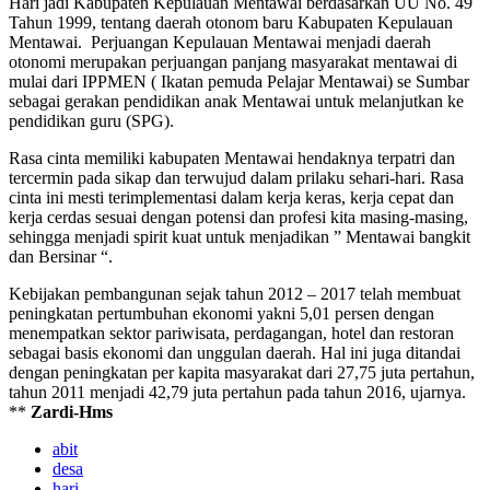
Hari jadi Kabupaten Kepulauan Mentawai berdasarkan UU No. 49
Tahun 1999, tentang daerah otonom baru Kabupaten Kepulauan
Mentawai. Perjuangan Kepulauan Mentawai menjadi daerah
otonomi merupakan perjuangan panjang masyarakat mentawai di
mulai dari IPPMEN ( Ikatan pemuda Pelajar Mentawai) se Sumbar
sebagai gerakan pendidikan anak Mentawai untuk melanjutkan ke
pendidikan guru (SPG).
Rasa cinta memiliki kabupaten Mentawai hendaknya terpatri dan
tercermin pada sikap dan terwujud dalam prilaku sehari-hari. Rasa
cinta ini mesti terimplementasi dalam kerja keras, kerja cepat dan
kerja cerdas sesuai dengan potensi dan profesi kita masing-masing,
sehingga menjadi spirit kuat untuk menjadikan ” Mentawai bangkit
dan Bersinar “.
Kebijakan pembangunan sejak tahun 2012 – 2017 telah membuat
peningkatan pertumbuhan ekonomi yakni 5,01 persen dengan
menempatkan sektor pariwisata, perdagangan, hotel dan restoran
sebagai basis ekonomi dan unggulan daerah. Hal ini juga ditandai
dengan peningkatan per kapita masyarakat dari 27,75 juta pertahun,
tahun 2011 menjadi 42,79 juta pertahun pada tahun 2016, ujarnya.
**
Zardi-Hms
abit
desa
hari