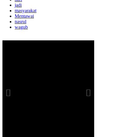
jadi
masyarakat
Mentawai
nasrul
wagub