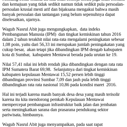
dan kemajuan yang tidak sedikit namun tidak sedikit pula persoalan-
persoalan krusial mesti arif dan bijaksana mengakui bahwa masih
banyak persoalan dan tantangan yang belum sepenuhnya dapat
diselesaikan, ujarnya.
Wagub Nasrul Abit juga mengungkapkan, data indeks
Pembangunan Manusia (IPM) dan tingkat kemiskinan tahun 2016
dalam 2 tahun terakhit nilai rata-rata mengalami peningkatan sebesar
1,08 poin, yaitu dari 56,33 ini merupakan jumlah peningakatan yang
cukup besar, akan tetapi jika dibandingkan IPM dengab kabupaten
kota di Sumbar, kabupaten Mentawai berada pada urutan ke 19.
Nilai 57,41 nilai ini lebih rendah jika dibandingkan dengan rata rata
IPM Sumatera Barat 69,98. Selanjutnya dari tingkat kemiskinan
kabupaten kepulauan Mentawai 15,52 persen lebih tinggi
dibandingan provinsi Sumbar 7,09 dan jauh pula lebih tinggi
dibandingkan rata rata nasional 10,86 pada kondisi maret 2016.
Hal ini terjadi karena masih banyak desa desa yang masih terisolir
karena itu kita mendorong pemkab Kepulauan Mentawai
mempercepat pembanguan infrastruktur baik jalan dan jembatan
serta meningkatkan sarana dan prasarana pendukung sektor
pariwisata, himbaunya.
Wagub Nasrul Abit juga menyampaikan, pada saat rapat