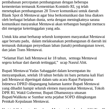
pembahasan percepatan pembangunan dengan beberapa
kementerian termasuk Kementrian Kominfo RI, yg telah
menetapkan pembangunan 28 Tower komunikasi untuk daerah
Blank Spot di Mentawai agar bisa berkomunikasi dan bisa diakses
oleh berbagai belahan dunia, serta dengan meningkatnya sarana
komunikasi masyarakat Mentawai akan terbangun bangkit memacu
diri mengejar ketertinggalan yang ada.
Untuk kita amat berharap seluruh komponen masyarakat Mentawai
agar bersatu padu, dalam melaksanakan pembangunan di daerah ini
termasuk dukungan penyediaan lahan (tanah) pembangunan tower,
dan jalan Trans Mentawai.
“Selamat Hari Jadi Mentawai ke 18 tahun, semoga Mentawai
segera keluar dari daerah tertinggal,” ucap Nasrul Abit.
Bupati Mentawai Yudas Sabaggalet dalam kesempatan itu
menyampaikan, setelah 18 tahun berlalu ini baru pertama kali Hari
jadi Mentawai diperingati dalam satu acara Rapat Paripurna
Istimewa DPRD dilapangang halaman kantor Bupati Mentawai
yang dihadiri hampir seluruh elemen masyarakat Mentawai, Tokoh
DPR RI, Wakil Gubernur, Bupati Dhamasraya utuasan
Bupati/Walikota se Sumbar serta pejabat SOPD dilingkungan
Pemkab Kepulauan Mentawai.