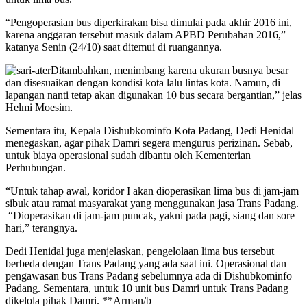
“Pengoperasian bus diperkirakan bisa dimulai pada akhir 2016 ini,
karena anggaran tersebut masuk dalam APBD Perubahan 2016,”
katanya Senin (24/10) saat ditemui di ruangannya.
Ditambahkan, menimbang karena ukuran busnya besar
dan disesuaikan dengan kondisi kota lalu lintas kota. Namun, di
lapangan nanti tetap akan digunakan 10 bus secara bergantian,” jelas
Helmi Moesim.
Sementara itu, Kepala Dishubkominfo Kota Padang, Dedi Henidal
menegaskan, agar pihak Damri segera mengurus perizinan. Sebab,
untuk biaya operasional sudah dibantu oleh Kementerian
Perhubungan.
“Untuk tahap awal, koridor I akan dioperasikan lima bus di jam-jam
sibuk atau ramai masyarakat yang menggunakan jasa Trans Padang.
“Dioperasikan di jam-jam puncak, yakni pada pagi, siang dan sore
hari,” terangnya.
Dedi Henidal juga menjelaskan, pengelolaan lima bus tersebut
berbeda dengan Trans Padang yang ada saat ini. Operasional dan
pengawasan bus Trans Padang sebelumnya ada di Dishubkominfo
Padang. Sementara, untuk 10 unit bus Damri untuk Trans Padang
dikelola pihak Damri. **Arman/b