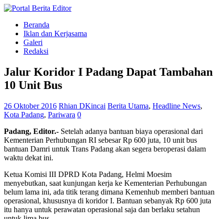
Beranda
Iklan dan Kerjasama
Galeri
Redaksi
Jalur Koridor I Padang Dapat Tambahan
10 Unit Bus
26 Oktober 2016
Rhian DKincai
Berita Utama
,
Headline News
,
Kota Padang
,
Pariwara
0
Padang, Editor.-
Setelah adanya bantuan biaya operasional dari
Kementerian Perhubungan RI sebesar Rp 600 juta, 10 unit bus
bantuan Damri untuk Trans Padang akan segera beroperasi dalam
waktu dekat ini.
Ketua Komisi III DPRD Kota Padang, Helmi Moesim
menyebutkan, saat kunjungan kerja ke Kementerian Perhubungan
belum lama ini, ada titik terang dimana Kemenhub memberi bantuan
operasional, khususnya di koridor I. Bantuan sebanyak Rp 600 juta
itu hanya untuk perawatan operasional saja dan berlaku setahun
untuk lima bus.