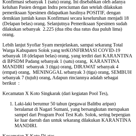
Konfirmasi sebanyak 1 (satu) orang. Ini disebabkan oleh adanya
keluhan Pasien dengan Indra penciuman dan setelah dilakukan
pemeriksaan Spesimen didapatkan hasilnya POSITIF, dengan
demikian jumlah kasus Konfirmasi secara keseluruhan menjadi 18
(Delapan belas) orang. Selanjutnya Pemeriksaan Spesimen sudah
dilakukan sebanyak 2.225 (dua ribu dua ratus dua puluh lima)
orang.
Lebih lanjut Syofiar Syam menjelaskan, sampai sekarang Total
Warga Kabupaten Solok yang terKONFIRMASI COVID-19
sebanyak 18 (delapan belas) orang, yang terdiri dari KARANTINA
di BPSDM Padang sebanyak 1 (satu) orang, KARANTINA
MANDIRI sebanyak 3 (tiga) orang, DIRAWAT sebanyak 4
(empat) orang, MENINGGAL sebanyak 3 (tiga) orang, SEMBUH
sebanyak 7 (tujuh) orang, Adapun rinciannya adalah sebagai
berikut :
Kecamatan X Koto Singkarak (dari kegiatan Pool Tes),
Laki-laki berumur 50 tahun (pegawai Balitbu aripan)
beralamat di Nagari Sumani, yang bersangkutan merupakan
sampel dari Program Pool Test Kab. Solok, sering bepergian
ke luar daerah dan untuk sekarang dilakukan KARANTINA
MANDIRI.
Kecamatan X Koto Di atas,