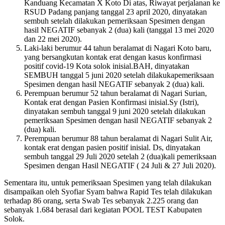
Kanduang Kecamatan X Koto Di atas, Riwayat perjalanan ke
RSUD Padang panjang tanggal 23 april 2020, dinyatakan
sembuh setelah dilakukan pemeriksaan Spesimen dengan
hasil NEGATIF sebanyak 2 (dua) kali (tanggal 13 mei 2020
dan 22 mei 2020).
Laki-laki berumur 44 tahun beralamat di Nagari Koto baru,
yang bersangkutan kontak erat dengan kasus konfirmasi
positif covid-19 Kota solok inisial.BAH, dinyatakan
SEMBUH tanggal 5 juni 2020 setelah dilakukapemeriksaan
Spesimen dengan hasil NEGATIF sebanyak 2 (dua) kali.
Perempuan berumur 52 tahun beralamat di Nagari Surian,
Kontak erat dengan Pasien Konfirmasi inisial.Sy (Istri),
dinyatakan sembuh tanggal 9 juni 2020 setelah dilakukan
pemeriksaan Spesimen dengan hasil NEGATIF sebanyak 2
(dua) kali.
Perempuan berumur 88 tahun beralamat di Nagari Sulit Air,
kontak erat dengan pasien positif inisial. Ds, dinyatakan
sembuh tanggal 29 Juli 2020 setelah 2 (dua)kali pemeriksaan
Spesimen dengan Hasil NEGATIF ( 24 Juli & 27 Juli 2020).
Sementara itu, untuk pemeriksaan Spesimen yang telah dilakukan
disampaikan oleh Syofiar Syam bahwa Rapid Tes telah dilakukan
terhadap 86 orang, serta Swab Tes sebanyak 2.225 orang dan
sebanyak 1.684 berasal dari kegiatan POOL TEST Kabupaten
Solok.