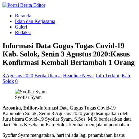
Beranda
Iklan dan Kerjasama
Galeri
Redaksi
Informasi Data Gugus Tugas Covid-19
Kab. Solok, Senin 3 Agustus 2020:Kasus
Konfirmasi Kembali Bertambah 1 Orang
3 Agustus 2020
Berita Utama
,
Headline News
,
Info Terkini
,
Kab.
Solok
0
Syofiar Syam
Arosuka, Editor.
-Informasi Data Gugus Tugas Covid-19
Kabupaten Solok, Senin 3 Agustus 2020 yang disampaikan oleh
Juru bicara Covid-19 Syofiar Syam, S.Sos, M.Si berdasarkan data
dari Dinas Kesehatan Kab. Solok kembali mengalami perubahan.
Syofiar Syam mengatakan, hari ini ada lagi penambahan kasus