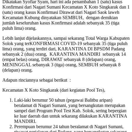
Dikatakan Syofiar Syam, hari ini ada penambahan 1 (satu) kasus
Konfirmasi dari Nagari Sumani Kecamatan X Koto Singkarak dan 1
(satu) orang kasus Konfirmasi Dirawat dari Nagari Saok laweh
Kecamatan Kubung dinyatakan SEMBUH, dengan demikian
jumlah keseluruhan kasus Konfirmasi adalah sebanyak 35 (tiga
puluh lima) orang.
Lebih lanjut dijelaskannya, sampai sekarang Total Warga Kabupaten
Solok yang terKONFIRMASI COVID-19 sebanyak 35 (tiga puluh
lima) orang, yang terdiri dari, KARANTINA DI BPSDM Padang
sebanyak 2 (dua) orang, KARANTINA MANDIRI sebanyak 14
(empat belas) orang, DIRAWAT sebanyak 8 (delapan) orang,
MENINGGAL sebanyak 3 (tiga) orang, SEMBUH sebanyak 8
(delapan) orang.
Adapun rinciannya sebagai berikut :
Kecamatan X Koto Singkarak (dari kegiatan Pool Tes),
Laki-laki berumur 50 tahun (pegawai Balitbu aripan)
beralamat di Nagari Sumani, yang bersangkutan merupakan
sampel dari Program Pool Test Kab. Solok, sering bepergian
ke luar daerah dan untuk sekarang dilakukan KARANTINA
MANDIRI.
Perempuan berumur 24 tahun beralamat di Nagari Sumani,
riwayat perjalanan dari Padang, yang bersangkutan sekarang