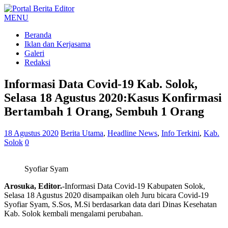
MENU
Beranda
Iklan dan Kerjasama
Galeri
Redaksi
Informasi Data Covid-19 Kab. Solok,
Selasa 18 Agustus 2020:Kasus Konfirmasi
Bertambah 1 Orang, Sembuh 1 Orang
18 Agustus 2020
Berita Utama
,
Headline News
,
Info Terkini
,
Kab.
Solok
0
Syofiar Syam
Arosuka, Editor.
-Informasi Data Covid-19 Kabupaten Solok,
Selasa 18 Agustus 2020 disampaikan oleh Juru bicara Covid-19
Syofiar Syam, S.Sos, M.Si berdasarkan data dari Dinas Kesehatan
Kab. Solok kembali mengalami perubahan.