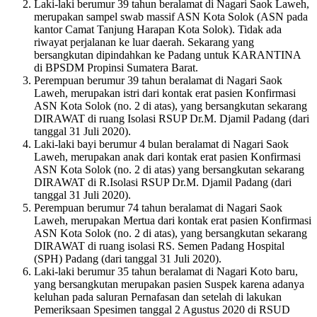
Laki-laki berumur 39 tahun beralamat di Nagari Saok Laweh,
merupakan sampel swab massif ASN Kota Solok (ASN pada
kantor Camat Tanjung Harapan Kota Solok). Tidak ada
riwayat perjalanan ke luar daerah. Sekarang yang
bersangkutan dipindahkan ke Padang untuk KARANTINA
di BPSDM Propinsi Sumatera Barat.
Perempuan berumur 39 tahun beralamat di Nagari Saok
Laweh, merupakan istri dari kontak erat pasien Konfirmasi
ASN Kota Solok (no. 2 di atas), yang bersangkutan sekarang
DIRAWAT di ruang Isolasi RSUP Dr.M. Djamil Padang (dari
tanggal 31 Juli 2020).
Laki-laki bayi berumur 4 bulan beralamat di Nagari Saok
Laweh, merupakan anak dari kontak erat pasien Konfirmasi
ASN Kota Solok (no. 2 di atas) yang bersangkutan sekarang
DIRAWAT di R.Isolasi RSUP Dr.M. Djamil Padang (dari
tanggal 31 Juli 2020).
Perempuan berumur 74 tahun beralamat di Nagari Saok
Laweh, merupakan Mertua dari kontak erat pasien Konfirmasi
ASN Kota Solok (no. 2 di atas), yang bersangkutan sekarang
DIRAWAT di ruang isolasi RS. Semen Padang Hospital
(SPH) Padang (dari tanggal 31 Juli 2020).
Laki-laki berumur 35 tahun beralamat di Nagari Koto baru,
yang bersangkutan merupakan pasien Suspek karena adanya
keluhan pada saluran Pernafasan dan setelah di lakukan
Pemeriksaan Spesimen tanggal 2 Agustus 2020 di RSUD