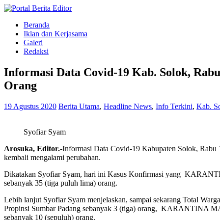
Beranda
Iklan dan Kerjasama
Galeri
Redaksi
Informasi Data Covid-19 Kab. Solok, Rab
Orang
19 Agustus 2020
Berita Utama
,
Headline News
,
Info Terkini
,
Kab. S
Syofiar Syam
Arosuka, Editor.
-Informasi Data Covid-19 Kabupaten Solok, Rabu 1
kembali mengalami perubahan.
Dikatakan Syofiar Syam, hari ini Kasus Konfirmasi yang KARANTIN
sebanyak 35 (tiga puluh lima) orang.
Lebih lanjut Syofiar Syam menjelaskan, sampai sekarang Total 
Propinsi Sumbar Padang sebanyak 3 (tiga) orang, KARANTINA M
sebanyak 10 (sepuluh) orang.