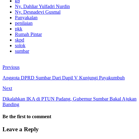
kb
Ny. Dahliar Yulfadri Nurdin
Ny. Desnadevi Gusmal
Panyakalan
penilaian
pkk
Rumah Pintar
skpd
solok
sumbar
Previous
Anggota DPRD Sumbar Dari Dapil V Kunjungi Payakumbuh
Next
Dikalahkan IKA di PTUN Padang, Gubernur Sumbar Bakal Ajukan
Banding
Be the first to comment
Leave a Reply