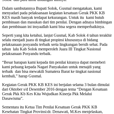
Dalam sambutannya Bupati Solok, Gusmal mengatakan, kami
menyadari pada pelaksanaan kegiatan kesatuan Gerak PKK KB
KES masih banyak terdapat kekurangan. Untuk itu kami butuh
pembinaan dan masukan dari tim penilai. Dengan adnaya bimbingan
dan pembinaan ini insyaallah kami bisa segera memperbaikinya.
Seperti yang kita ketahui, lanjut Gusmal, Kab Solok 4 tahun terakhir
selalu menjadi juara di tingkat propinsi khususnya di bidang
pelaksanaan posyandu terbaik serta lingkungan bersih sehat. Pada
tahun lalu Kab Solok memperoleh Juara III Tingkat Nasional
pelaksanaan Posyandu terbaik.
“Besar harapan kami kepada tim penilai kiranya dapat memeberi
kami peluang kepada Nagari Panyakalan untuk menajdi yang
terbaik dan bisa mewakili Sumatera Barat ke tingkat nasional
kembali,” harap Gusmal.
Kegiatan Gerak PKK KB KES ini berjalan selama 3 bulan dimulai
dari Oktober s/d Desember 2016 dengan tema “Dengan Kesatuan
Gerak Pkk Kb Kes Kita Wujudkan Kinerja Pkk Melalui
Dasawisma”.
Sementara itu Ketua Tim Penilai Kesatuan Gerak PKK KB
Kesehatan Tingkat Provinsi:dr. Denawati, M.Kes menjelaskan,