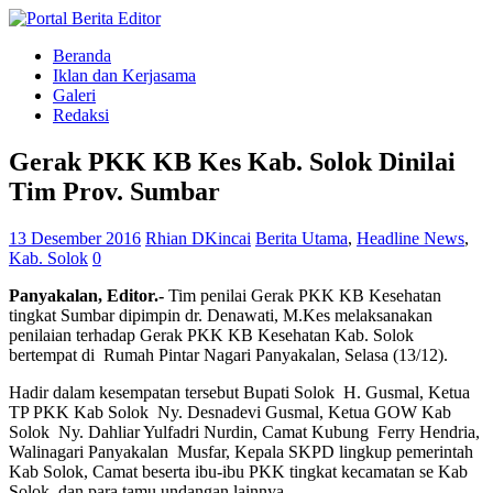
Beranda
Iklan dan Kerjasama
Galeri
Redaksi
Gerak PKK KB Kes Kab. Solok Dinilai
Tim Prov. Sumbar
13 Desember 2016
Rhian DKincai
Berita Utama
,
Headline News
,
Kab. Solok
0
Panyakalan, Editor.-
Tim penilai Gerak PKK KB Kesehatan
tingkat Sumbar dipimpin dr. Denawati, M.Kes melaksanakan
penilaian terhadap Gerak PKK KB Kesehatan Kab. Solok
bertempat di Rumah Pintar Nagari Panyakalan, Selasa (13/12).
Hadir dalam kesempatan tersebut Bupati Solok H. Gusmal, Ketua
TP PKK Kab Solok Ny. Desnadevi Gusmal, Ketua GOW Kab
Solok Ny. Dahliar Yulfadri Nurdin, Camat Kubung Ferry Hendria,
Walinagari Panyakalan Musfar, Kepala SKPD lingkup pemerintah
Kab Solok, Camat beserta ibu-ibu PKK tingkat kecamatan se Kab
Solok dan para tamu undangan lainnya.