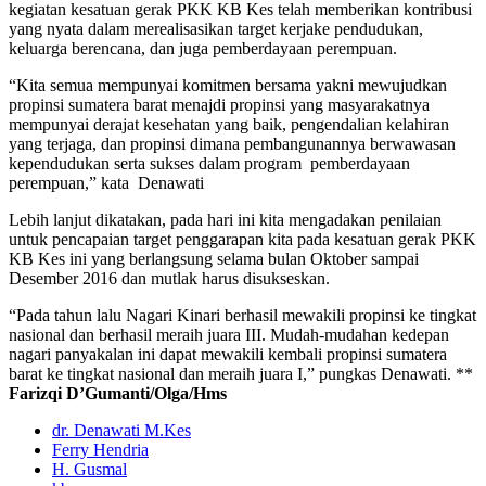
kegiatan kesatuan gerak PKK KB Kes telah memberikan kontribusi
yang nyata dalam merealisasikan target kerjake pendudukan,
keluarga berencana, dan juga pemberdayaan perempuan.
“Kita semua mempunyai komitmen bersama yakni mewujudkan
propinsi sumatera barat menajdi propinsi yang masyarakatnya
mempunyai derajat kesehatan yang baik, pengendalian kelahiran
yang terjaga, dan propinsi dimana pembangunannya berwawasan
kependudukan serta sukses dalam program pemberdayaan
perempuan,” kata Denawati
Lebih lanjut dikatakan, pada hari ini kita mengadakan penilaian
untuk pencapaian target penggarapan kita pada kesatuan gerak PKK
KB Kes ini yang berlangsung selama bulan Oktober sampai
Desember 2016 dan mutlak harus disukseskan.
“Pada tahun lalu Nagari Kinari berhasil mewakili propinsi ke tingkat
nasional dan berhasil meraih juara III. Mudah-mudahan kedepan
nagari panyakalan ini dapat mewakili kembali propinsi sumatera
barat ke tingkat nasional dan meraih juara I,” pungkas Denawati. **
Farizqi D’Gumanti/Olga/Hms
dr. Denawati M.Kes
Ferry Hendria
H. Gusmal